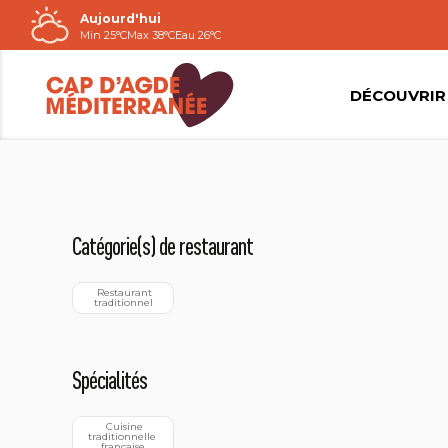
Aujourd'hui
Passer
Min 25°C
Max 38°C
Eau 26°C
au
contenu
DÉCOUVRIR
Catégorie(s) de restaurant
  Restaurant 
traditionnel
Spécialités
  Cuisine 
traditionnelle 
française