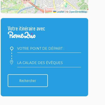
Leaflet
|
©
OpenStreetMap
Votre itinéraire avec
Votre
point
de
départ
Votre
:
point
d'arrivée
:
Rechercher