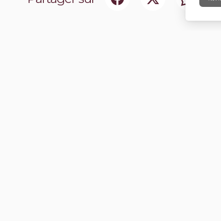
ociaux
Abonnez-vou
chir notre communauté.