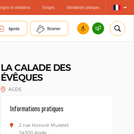
ongrès et séminaires
Groupes
Informations pratiques
Agenda
Réserver
LA CALADE DES
ÉVÊQUES
AGDE
Informations pratiques
2 rue Honoré Muratet
34300
Agde