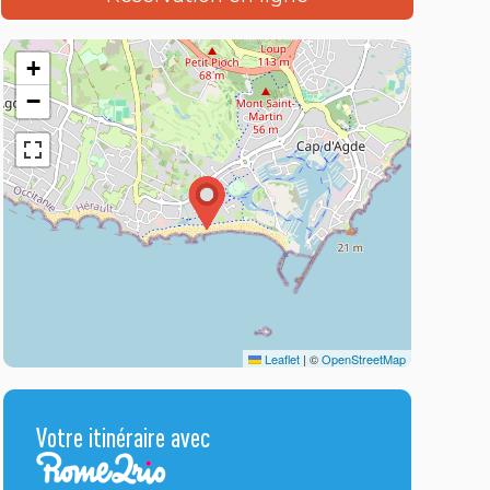
+
−
Leaflet
|
©
OpenStreetMap
Votre itinéraire avec