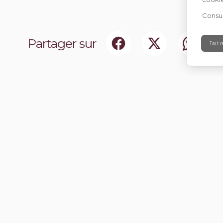
Consul
Partager sur
Tout r
ociaux
Abonnez-vou
chir notre communauté.