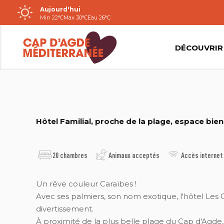
Aujourd'hui
Passer
Min 22°C
Max 30°C
Eau 26°C
au
contenu
DÉCOUVRIR
2026_HÔTEL LES GRENADINES
Hôtel Familial, proche de la plage, espace bien
20 chambres
Animaux acceptés
Accès internet
Un rêve couleur Caraïbes !
Avec ses palmiers, son nom exotique, l'hôtel Les
divertissement.
À proximité de la plus belle plage du Cap d'Agde, du