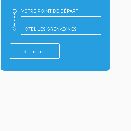
Votre
point
de
départ
Votre
:
point
d'arrivée
:
Rechercher