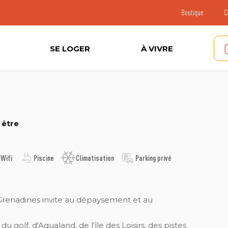
Boutique
C
SE LOGER
À VIVRE
 être
 Wifi
Piscine
Climatisation
Parking privé
 Grenadines invite au dépaysement et au
 golf, d'Aqualand, de l'île des Loisirs, des pistes