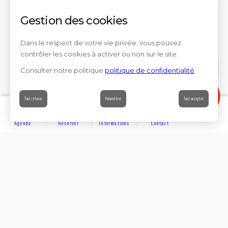
Gestion des cookies
Dans le respect de votre vie privée, vous pouvez
contrôler les cookies à activer ou non sur le site.
Consulter notre politique
politique de confidentialité
Contact
Tout refuser
Paramétrer
Tout accepter
Agenda
Réserver
Informations
Contact
DÉCOUVRIR
Partager sur
Hôtels
Locations
Résidences de vacances
Suivez-nous sur les réseaux sociaux
SE LOGER