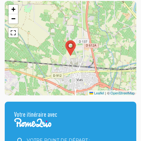
+
−
Leaflet
|
©
OpenStreetMap
Votre itinéraire avec
Votre