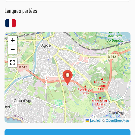
Langues parlées
+
−
Leaflet
|
©
OpenStreetMap