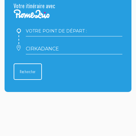
Votre itinéraire avec
Votre
point
de
départ
Votre
:
point
d'arrivée
:
Rechercher