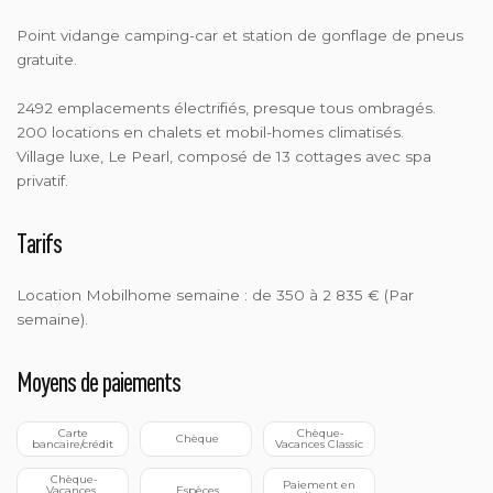
Point vidange camping-car et station de gonflage de pneus
gratuite.
2492 emplacements électrifiés, presque tous ombragés.
200 locations en chalets et mobil-homes climatisés.
Village luxe, Le Pearl, composé de 13 cottages avec spa
privatif.
Tarifs
Location Mobilhome semaine : de 350 à 2 835 € (Par
semaine).
Moyens de paiements
 Carte 
 Chèque-
 Chèque
bancaire/crédit
Vacances Classic
 Chèque-
 Paiement en 
Vacances 
 Espèces