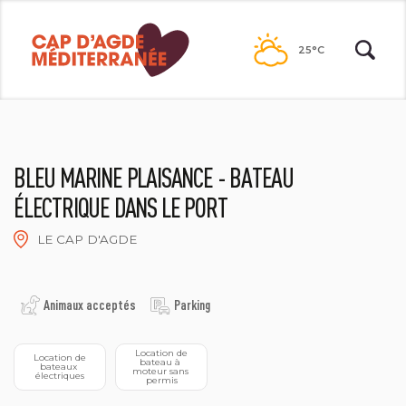
Passer
au
25°C
contenu
BLEU MARINE PLAISANCE - BATEAU
ÉLECTRIQUE DANS LE PORT
LE CAP D'AGDE
BLEU MARINE PLAISANCE
Animaux acceptés
Parking
 Location de 
 Location de 
bateau à 
bateaux 
moteur sans 
électriques
permis