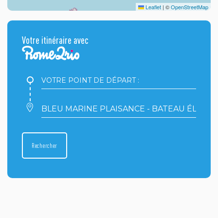
Leaflet
|
©
OpenStreetMap
Votre itinéraire avec
Votre
point
de
départ
Votre
:
point
d'arrivée
:
Rechercher