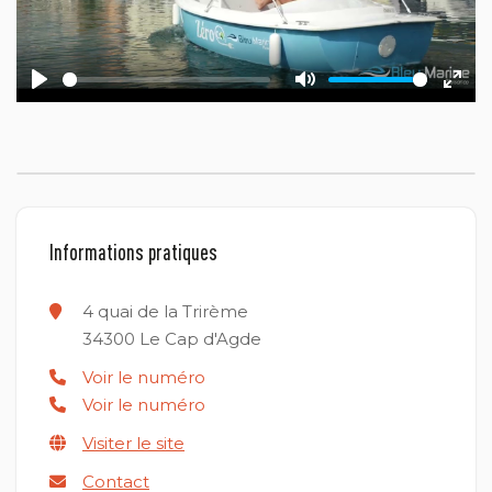
Play
Mute
Ente
fulls
Informations pratiques
4 quai de la Trirème
34300
Le Cap d'Agde
Voir le numéro
Voir le numéro
Visiter le site
Contact