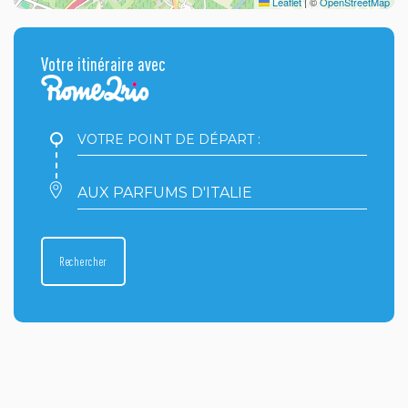
Leaflet
|
©
OpenStreetMap
Votre itinéraire avec
Votre
point
de
départ
Votre
:
point
d'arrivée
:
Rechercher