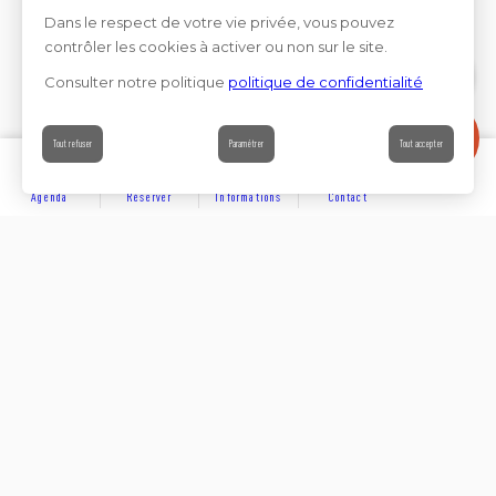
Dans le respect de votre vie privée, vous pouvez
contrôler les cookies à activer ou non sur le site.
Consulter notre politique
politique de confidentialité
Contact
Tout refuser
Paramétrer
Tout accepter
Agenda
Réserver
Informations
Contact
DÉCOUVRIR
Partager sur
Hôtels
Locations
Résidences de vacances
Suivez-nous sur les réseaux sociaux
SE LOGER
Chambres d’hôtes
Rejoignez-nous sur les réseaux sociaux et venez enrichir
notre communauté.