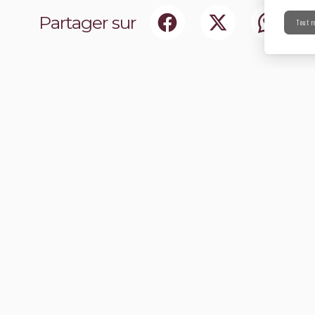
Partager sur
Tout r
ociaux
Abonnez-vou
chir notre communauté.