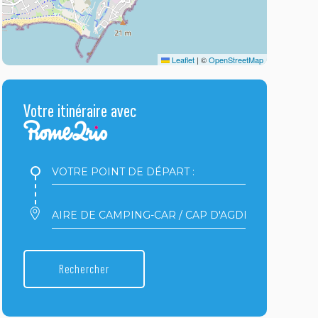
Leaflet
|
©
OpenStreetMap
Votre itinéraire avec
Votre
point
de
départ
Votre
:
point
d'arrivée
:
Rechercher