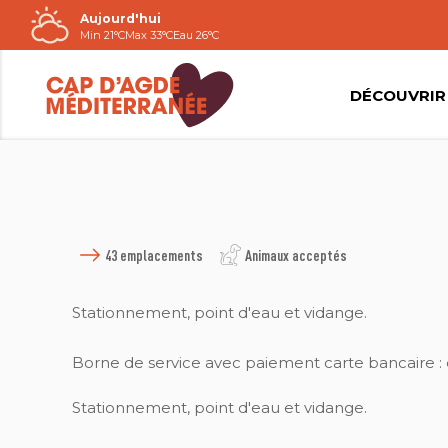
Aujourd'hui
Passer
Min 21°C
Max 33°C
Eau 26°C
au
contenu
DÉCOUVRIR
43 emplacements
Animaux acceptés
Stationnement, point d'eau et vidange.
Borne de service avec paiement carte bancaire :
Stationnement, point d'eau et vidange.