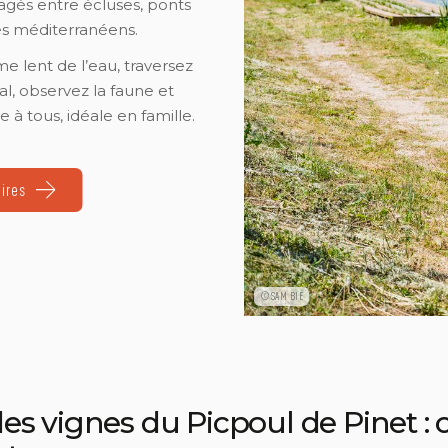
gés entre écluses, ponts
es méditerranéens.
me lent de l’eau, traversez
al, observez la faune et
 à tous, idéale en famille.
aires
©SAM BIÉ
es vignes du Picpoul de Pinet : c