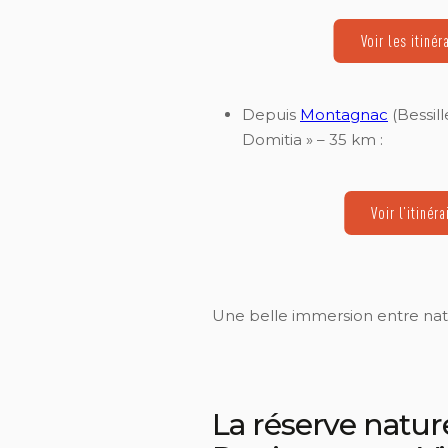
Voir les itinér
Depuis
Montagnac
(Bessille
Domitia » – 35 km :
Voir l’itinéra
Une belle immersion entre natu
La réserve nature