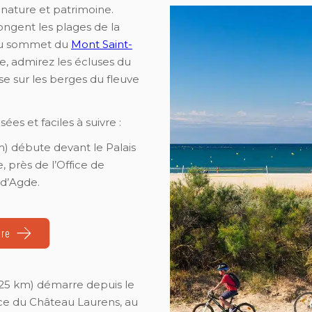
 nature et patrimoine.
longent les plages de la
’au sommet du
Mont Saint-
, admirez les écluses du
se sur les berges du fleuve
ées et faciles à suivre :
) débute devant le Palais
 près de l’Office de
 d’Agde.
ire
25 km) démarre depuis le
ace du Château Laurens, au