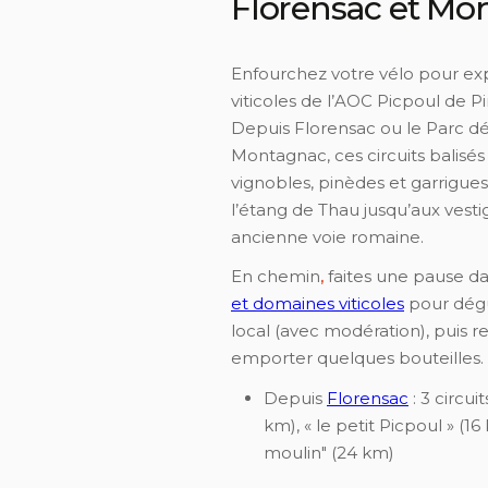
Florensac et Mo
Enfourchez votre vélo pour ex
viticoles de l’AOC Picpoul de Pi
Depuis Florensac ou le Parc dé
Montagnac, ces circuits balisé
vignobles, pinèdes et garrigue
l’étang de Thau jusqu’aux vesti
ancienne voie romaine.
En chemin
,
faites une pause d
et domaines viticoles
pour dégu
local (avec modération), puis 
emporter quelques bouteilles.
Depuis
Florensac
: 3 circui
km), « le petit Picpoul » (16
moulin" (24 km)