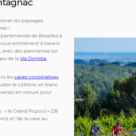
ntagnac
plorer les paysages
net !
partemental de Bessilles à
s vous emmènent à travers
s, avec des panoramas sur
ges de la
Via Domitia
,
ans les
caves coopératives
ster le célèbre vin blanc
revenez en voiture pour
ts : « le Grand Picpoul » (28
 km) et "de la cave au