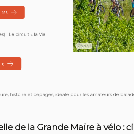
aires
s) : Le circuit « la Via
©SAM BIÉ
ire
re, histoire et cépages, idéale pour les amateurs de balad
lle de la Grande Maïre à vélo : ci