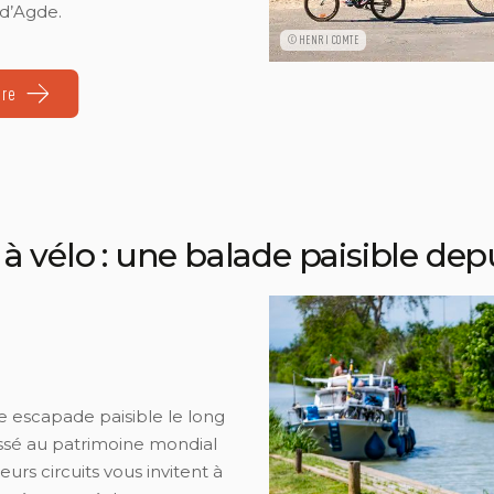
 d’Agde.
©HENRI COMTE
ire
à vélo : une balade paisible dep
 escapade paisible le long
assé au patrimoine mondial
ieurs circuits vous invitent à