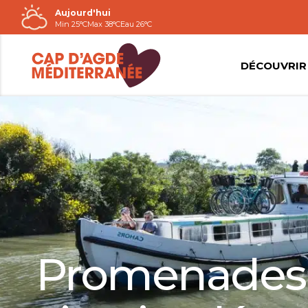
Aujourd'hui
Passer
Min 25°C
Max 38°C
Eau 26°C
au
contenu
DÉCOUVRIR
Promenades à