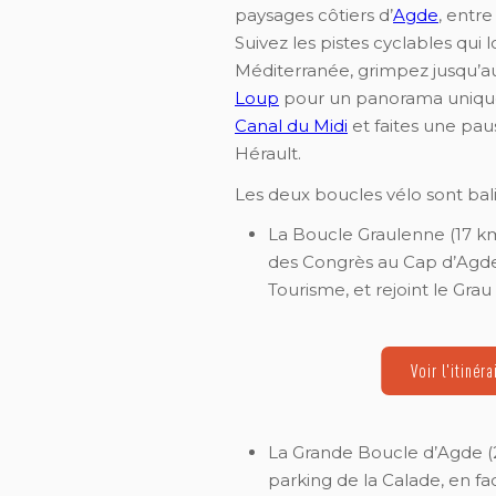
paysages côtiers d’
Agde
, entre
Suivez les pistes cyclables qui 
Méditerranée, grimpez jusqu
Loup
pour un panorama unique
Canal du Midi
et faites une pau
Hérault.
Les deux boucles vélo sont balis
La Boucle Graulenne (17 km
des Congrès au Cap d’Agde,
Tourisme, et rejoint le Grau
Voir l'itinéra
La Grande Boucle d’Agde (
parking de la Calade, en f