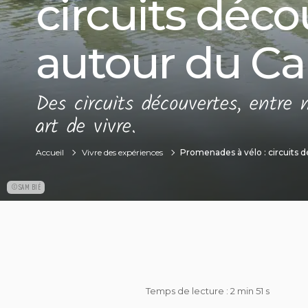
circuits déco
autour du C
Des circuits découvertes, entre 
art de vivre.
Accueil
Vivre des expériences
Promenades à vélo : circuits 
©SAM BIÉ
Temps de lecture : 2 min 51 s