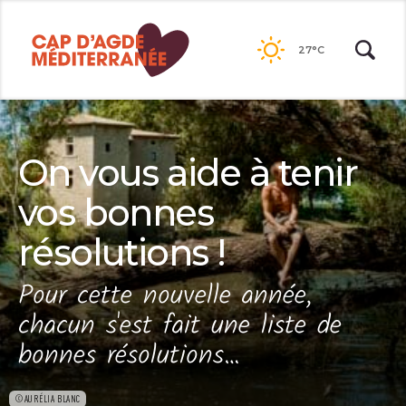
Passer
au
27°C
contenu
On vous aide à tenir
vos bonnes
résolutions !
Pour cette nouvelle année,
chacun s'est fait une liste de
bonnes résolutions…
©AURÉLIA BLANC