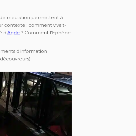
fs de médiation permettent à
ur contexte : comment vivait-
é d’
Agde
? Comment l’Ephèbe
éments d’information
(découvreurs).