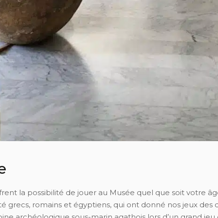
e
frent la possibilité de jouer au Musée quel que soit votre âg
é grecs, romains et égyptiens, qui ont donné nos jeux des d
ine archéologique sous-marin agathois lors d’un grand jeu d