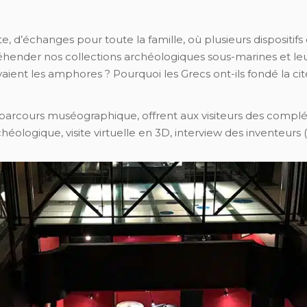
te, d’échanges pour toute la famille, où plusieurs dispositi
éhender nos collections archéologiques sous-marines et le
vaient les amphores ? Pourquoi les Grecs ont-ils fondé la cit
u parcours muséographique, offrent aux visiteurs des compl
héologique, visite virtuelle en 3D, interview des inventeurs 