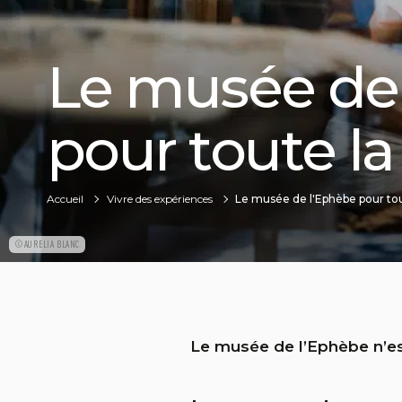
Le musée de
pour toute la
Accueil
Vivre des expériences
Le musée de l'Ephèbe pour tout
©AURELIA BLANC
Le musée de l’Ephèbe n’est