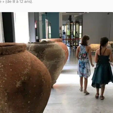
 » (de 8 à 12 ans).