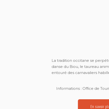
La tradition occitane se perpét
danse du Biou, le taureau anima
entouré des carnavaliers habill
Informations : Office de Tour
En savoir p