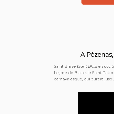
A Pézenas, 
Saint Blaise (
Sant Blasi en occi
Le jour de Blaise, le Saint Patr
carnavalesque, qui durera jusqu