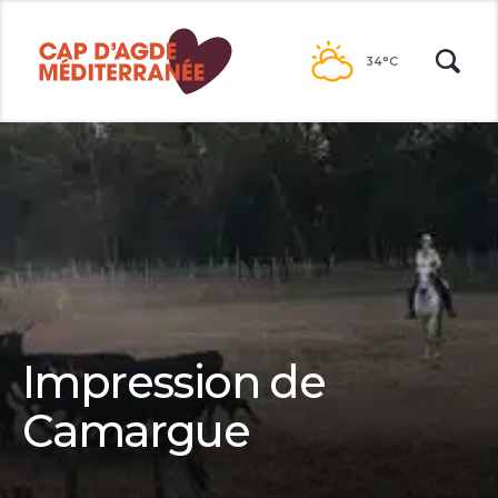
Passer
au
34°C
contenu
Impression de
Camargue