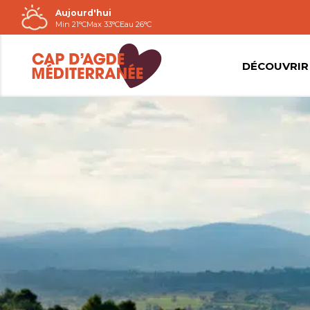
Aujourd'hui
Passer
Min 21°C
Max 33°C
Eau 26°C
au
contenu
DÉCOUVRIR