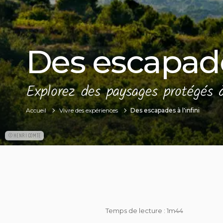
Des escapades
Explorez des paysages protégés à
Accueil
Vivre des expériences
Des escapades à l'infini
©HENRI COMTE
Temps de lecture : 1m44