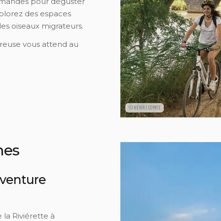
urmandes pour déguster
 Explorez des espaces
les oiseaux migrateurs.
reuse vous attend au
©HENRI COMTE
nes
aventure
la Riviérette à