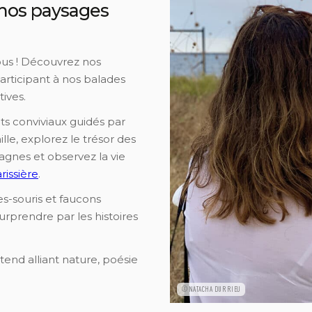
 nos paysages
nous ! Découvrez nos
rticipant à nos balades
ives.
s conviviaux guidés par
lle, explorez le trésor des
agnes et observez la vie
rissière
.
s-souris et faucons
surprendre par les histoires
end alliant nature, poésie
©NATACHA DURRIEU