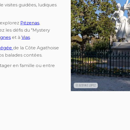
de visites guidées, ludiques
 explorez
Pézenas
,
z les défis du "Mystery
agnes
et à
Vias
.
otégée
de la Côte Agathoise
os balades contées.
tager en famille ou entre
©JUSTINE LOPEZ