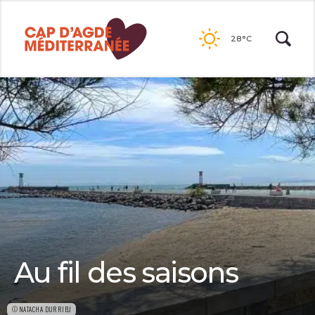
Passer
au
28°C
contenu
Au fil des saisons
©NATACHA DURRIEU