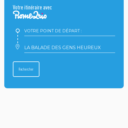
Votre itinéraire avec
Votre
point
de
départ
Votre
:
point
d'arrivée
:
Rechercher