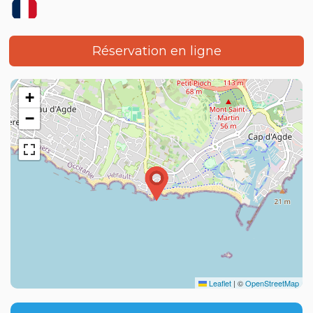
Réservation en ligne
+
−
Leaflet
|
©
OpenStreetMap