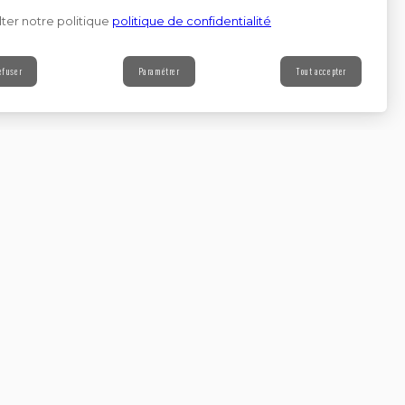
ter notre politique
politique de confidentialité
efuser
Paramétrer
Tout accepter
Contact
s à notre newsletter
Continuer