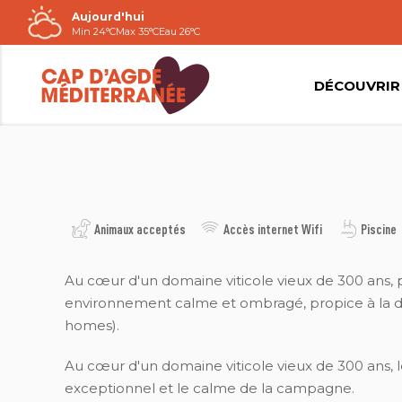
Aujourd'hui
Passer
Min 24°C
Max 35°C
Eau 26°C
au
contenu
DÉCOUVRIR
CAMPING MONTROSE
Animaux acceptés
Accès internet Wifi
Piscine
Au cœur d'un domaine viticole vieux de 300 ans, 
environnement calme et ombragé, propice à la d
homes).
Au cœur d'un domaine viticole vieux de 300 ans,
exceptionnel et le calme de la campagne.