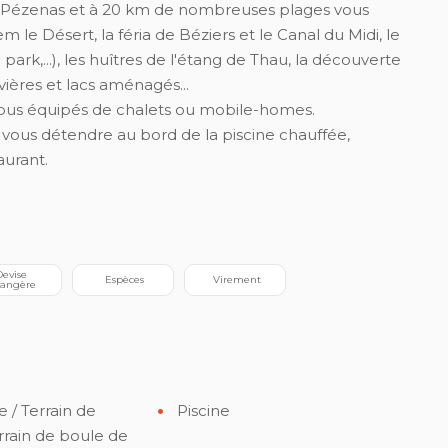
e de Pézenas et à 20 km de nombreuses plages vous
le Désert, la féria de Béziers et le Canal du Midi, le
ark,...), les huîtres de l'étang de Thau, la découverte
vières et lacs aménagés...
us équipés de chalets ou mobile-homes.
ous détendre au bord de la piscine chauffée,
aurant.
 Espèces
 Virement
rangère
/ Terrain de
Piscine
rrain de boule de