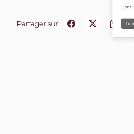
Consul
Partager sur
Tout r
ociaux
Abonnez-vou
chir notre communauté.