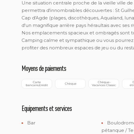
Une situation centrale proche de la vieille vill
permettra d'innombrables découvertes : St Guilhem 
Cap d'Agde (plages, discothèques, Aqualand, luna p
d'un magnifique arrière pays héraultais avec ses ri
Nos emplacements spacieux et ombragés sont to
Camping calme et sympathique ou vous pourrez v
profiter des nombreux espaces de jeu ou du rest
Moyens de paiements
 Carte 
 Chèque-
 Devise 
 Chèque
bancaire/crédit
Vacances Classic
ét
Equipements et services
Bar
Boulodrome 
pétanque / Te