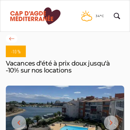
Passer
au
34°C
contenu
Retour
à
-10 %
la
liste
Vacances d'été à prix doux jusqu'à
des
-10% sur nos locations
bons
plans