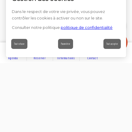
Dans le respect de votre vie privée, vous pouvez
contrôler les cookies à activer ou non sur le site.
Consulter notre politique
politique de confidentialité
Contact
Tout refuser
Paramétrer
Tout accepter
Agenda
Réserver
Informations
Contact
DÉCOUVRIR
Partager sur
Hôtels
Locations
Résidences de vacances
Suivez-nous sur les réseaux sociaux
SE LOGER
Chambres d’hôtes
Rejoignez-nous sur les réseaux sociaux et venez enrichir
notre communauté.