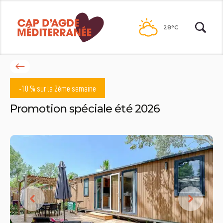
Passer
au
28°C
contenu
Retour
à
-10 % sur la 2ème semaine
la
liste
Promotion spéciale été 2026
des
bons
plans