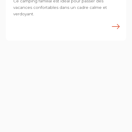
Ce camping familial est idéal pour passer des
vacances confortables dans un cadre calme et
verdoyant.
E