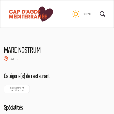
Passer
au
28°C
contenu
MARE NOSTRUM
AGDE
Catégorie(s) de restaurant
  Restaurant 
traditionnel
Spécialités