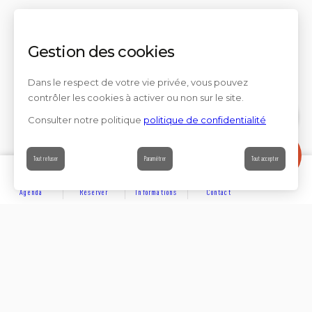
Gestion des cookies
Dans le respect de votre vie privée, vous pouvez
contrôler les cookies à activer ou non sur le site.
Consulter notre politique
politique de confidentialité
Contact
Tout refuser
Paramétrer
Tout accepter
Agenda
Réserver
Informations
Contact
DÉCOUVRIR
Partager sur
Hôtels
Locations