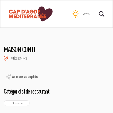
Passer
au
27°C
contenu
MAISON CONTI
PÉZENAS
OTPVH
Animaux acceptés
Catégorie(s) de restaurant
  Brasserie