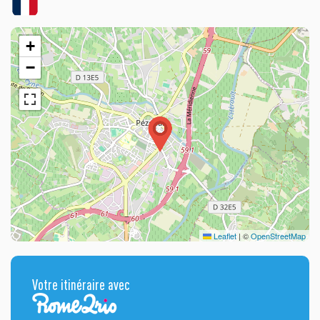
+
−
Leaflet
|
©
OpenStreetMap
Votre itinéraire avec