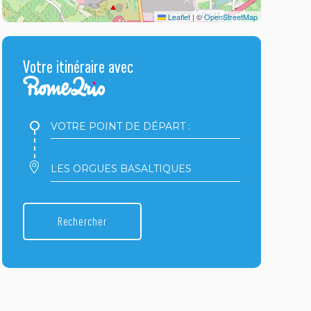
Leaflet
|
©
OpenStreetMap
Votre itinéraire avec
Votre
point
de
départ
Votre
:
point
d'arrivée
:
Rechercher