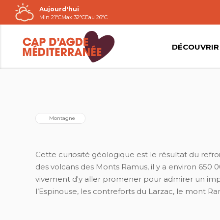
Aujourd'hui
Passer
Min 21°C
Max 32°C
Eau 26°C
au
contenu
DÉCOUVRIR
2021©LEA BELMONTE
  Montagne
Cette curiosité géologique est le résultat du refr
des volcans des Monts Ramus, il y a environ 650
vivement d'y aller promener pour admirer un im
l’Espinouse, les contreforts du Larzac, le mont Ra