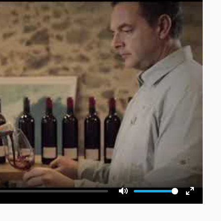
Mute
Enter
fullscre