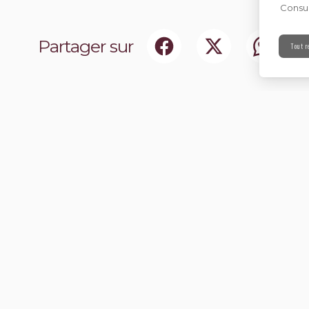
Consul
Partager sur
Tout r
ociaux
Abonnez-vou
chir notre communauté.