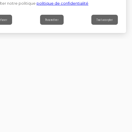
ter notre politique
politique de confidentialité
efuser
Paramétrer
Tout accepter
Contact
s à notre newsletter
Continuer