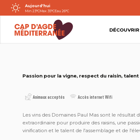
Aujourd'hui
Passer
Min 23°C
Max 35°C
Eau 26°C
au
contenu
DÉCOUVRIR
CÔTÉ MAS
Passion pour la vigne, respect du raisin, talen
Animaux acceptés
Accès internet Wifi
Les vins des Domaines Paul Mas sont le résultat
extraordinaire pour produire des raisins, une passio
vinification et le talent de l'assemblage et de l'él