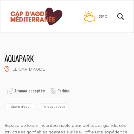
Passer
au
35°C
contenu
AQUAPARK
LE CAP D'AGDE
AQUAPARK
Animaux acceptés
Parking
 Sports d'eau
 Parc aquatique
Espace de loisirs incontournable pour petites et grands, ses
structures gonflables géantes sur l'eau offre une expérience