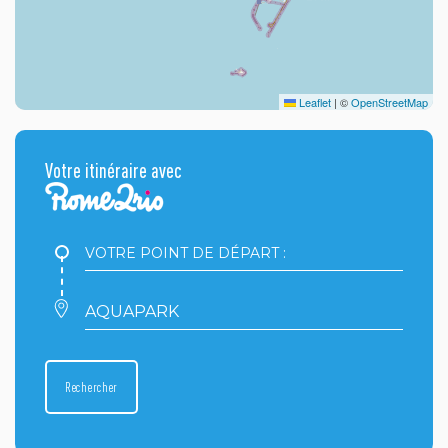
Leaflet
|
©
OpenStreetMap
Votre itinéraire avec
Votre
point
de
départ
Votre
:
point
d'arrivée
:
Rechercher