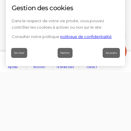
Gestion des cookies
Dans le respect de votre vie privée, vous pouvez
contrôler les cookies à activer ou non sur le site.
Consulter notre politique
politique de confidentialité
Contact
Tout refuser
Paramétrer
Tout accepter
Agenda
Réserver
Informations
Contact
DÉCOUVRIR
Partager sur
Hôtels
Locations
Résidences de vacances
Suivez-nous sur les réseaux sociaux
SE LOGER