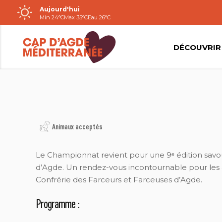
Aujourd'hui
Passer
Min 24°C
Max 35°C
Eau 26°C
au
contenu
DÉCOUVRIR
.
Animaux acceptés
Le Championnat revient pour une 9ᵉ édition savour
d’Agde. Un rendez-vous incontournable pour les 
Confrérie des Farceurs et Farceuses d’Agde.
Programme :