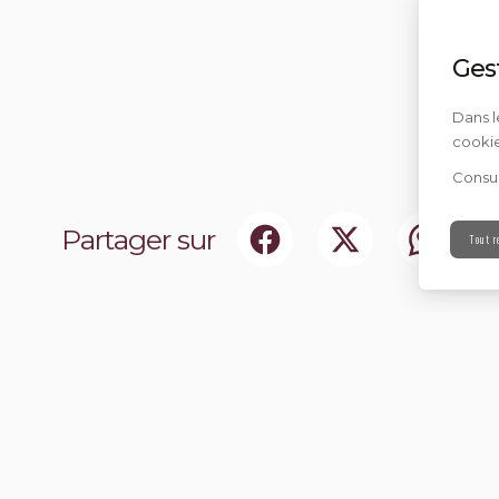
Ges
Dans l
cookie
Consul
Partager sur
Tout r
ociaux
Abonnez-vou
chir notre communauté.