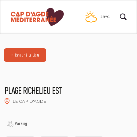
Passer
au
29°C
contenu
Retour à la liste
PLAGE RICHELIEU EST
LE CAP D'AGDE
2021©N. DURRIEU
Parking