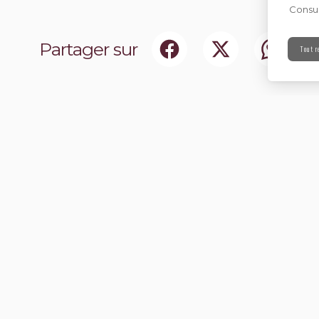
Consul
Partager sur
Tout r
ociaux
Abonnez-vou
chir notre communauté.