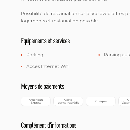
Possibilité de restauration sur place avec offres p
logements et restauration possible.
Equipements et services
Parking
Parking aut
Accès Internet Wifi
Moyens de paiements
 American 
 Carte 
 Chèque-
 Chèque
Express
bancaire/crédit
Vacan
Complément d'informations