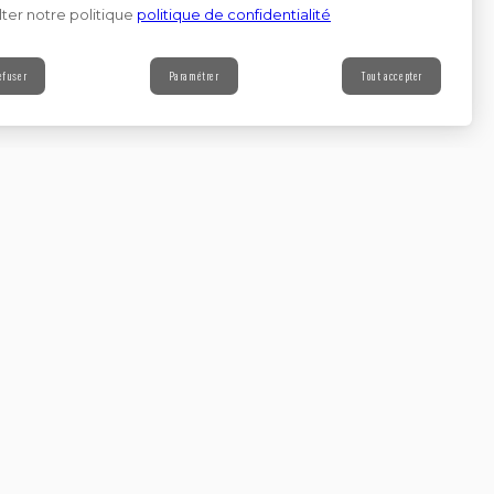
ter notre politique
politique de confidentialité
efuser
Paramétrer
Tout accepter
Contact
s à notre newsletter
Continuer