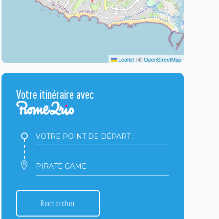
Leaflet
|
©
OpenStreetMap
Votre itinéraire avec
Votre
point
de
départ
Votre
:
point
d'arrivée
:
Rechercher