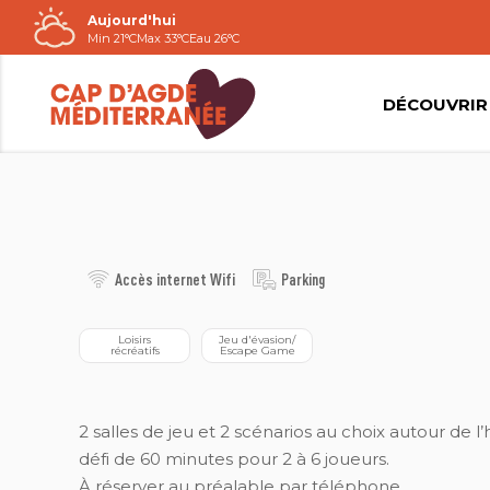
Aujourd'hui
Passer
Min 21°C
Max 33°C
Eau 26°C
au
contenu
DÉCOUVRIR
PIRATE GAME
Accès internet Wifi
Parking
 Loisirs 
 Jeu d'évasion/ 
récréatifs
Escape Game
2 salles de jeu et 2 scénarios au choix autour de l
défi de 60 minutes pour 2 à 6 joueurs.
À réserver au préalable par téléphone.