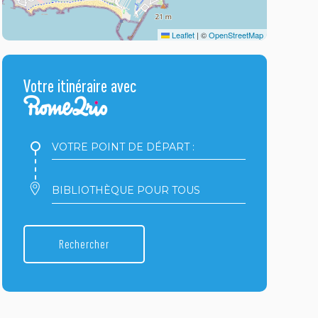
Leaflet
|
©
OpenStreetMap
Votre itinéraire avec
Votre
point
de
départ
Votre
:
point
d'arrivée
:
Rechercher