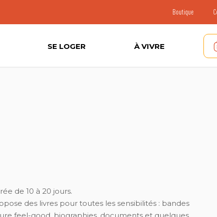
Boutique
C
SE LOGER
À VIVRE
rée de 10 à 20 jours.
ose des livres pour toutes les sensibilités : bandes
rature feel-good, biographies, documents et quelques