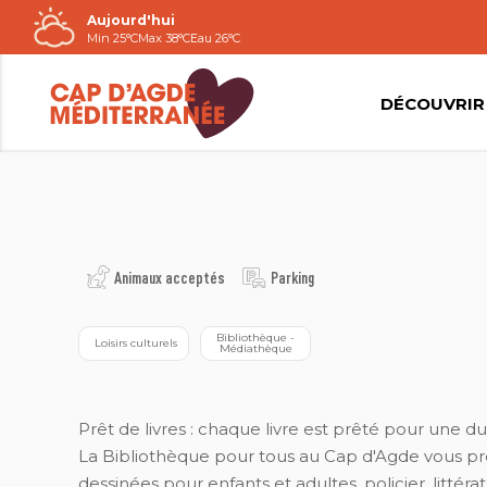
Aujourd'hui
Passer
Min 25°C
Max 38°C
Eau 26°C
au
contenu
DÉCOUVRIR
HOURIA KOREIFI
Animaux acceptés
Parking
 Bibliothèque - 
 Loisirs culturels
Médiathèque
Prêt de livres : chaque livre est prêté pour une du
La Bibliothèque pour tous au Cap d'Agde vous prop
dessinées pour enfants et adultes, policier, litté