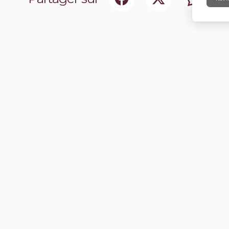
ociaux
Abonnez-vou
chir notre communauté.