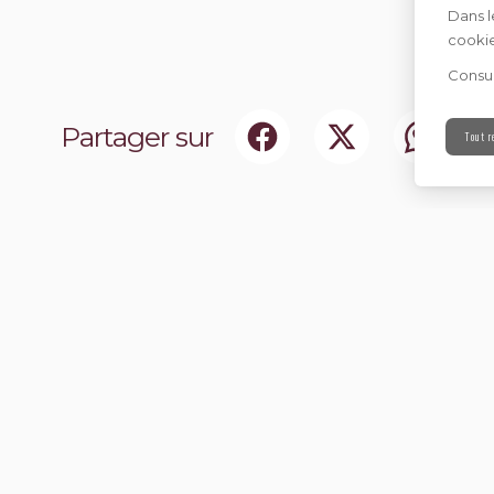
Dans l
cookie
Consul
Partager sur
Tout r
ociaux
Abonnez-vou
chir notre communauté.