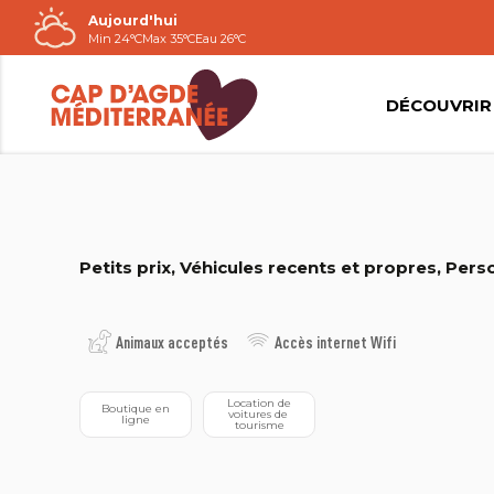
Aujourd'hui
Passer
Min 24°C
Max 35°C
Eau 26°C
au
contenu
DÉCOUVRIR
2022©A. GUINET
Petits prix, Véhicules recents et propres, Perso
Animaux acceptés
Accès internet Wifi
 Location de 
 Boutique en 
voitures de 
ligne
tourisme