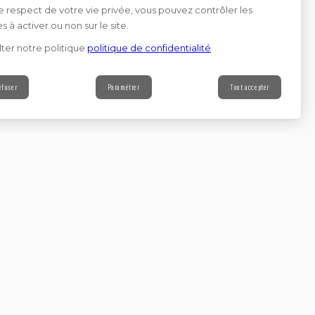
e respect de votre vie privée, vous pouvez contrôler les
s à activer ou non sur le site.
ter notre politique
politique de confidentialité
efuser
Paramétrer
Tout accepter
Contact
s à notre newsletter
Continuer