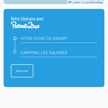
Leaflet
|
©
OpenStreetMap
Votre itinéraire avec
Votre
point
de
départ
Votre
:
point
d'arrivée
:
Rechercher