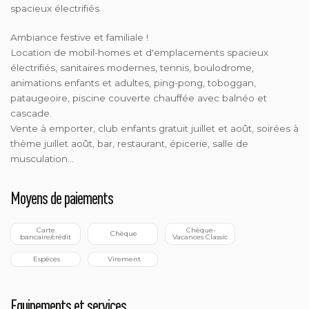
spacieux électrifiés.
Ambiance festive et familiale !
Location de mobil-homes et d'emplacements spacieux
électrifiés, sanitaires modernes, tennis, boulodrome,
animations enfants et adultes, ping-pong, toboggan,
pataugeoire, piscine couverte chauffée avec balnéo et
cascade.
Vente à emporter, club enfants gratuit juillet et août, soirées à
thème juillet août, bar, restaurant, épicerie, salle de
musculation...
Moyens de paiements
 Carte 
 Chèque-
 Chèque
bancaire/crédit
Vacances Classic
 Espèces
 Virement
Equipements et services