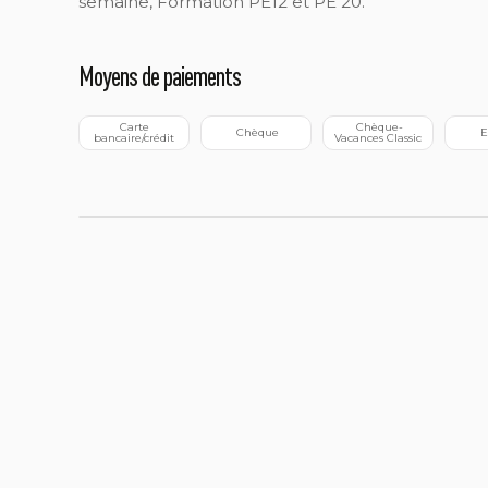
semaine, Formation PE12 et PE 20.
Moyens de paiements
 Carte 
 Chèque-
 Chèque
 
bancaire/crédit
Vacances Classic