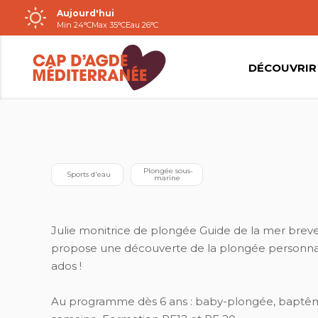
Aujourd'hui
Passer
Min 24°C
Max 35°C
Eau 26°C
au
contenu
DÉCOUVRIR
BÉLOUGA PLONGÉE
 Plongée sous-
 Sports d'eau
marine
Julie monitrice de plongée Guide de la mer breve
propose une découverte de la plongée personnal
ados !
Au programme dès 6 ans : baby-plongée, baptême