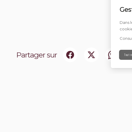
Ges
Dans l
cookie
Consul
Partager sur
Tout r
ociaux
Abonnez-vou
chir notre communauté.