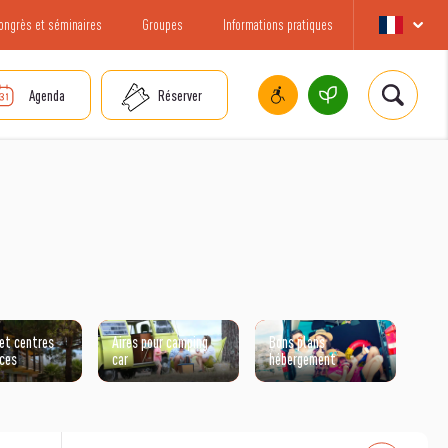
ongrès et séminaires
Groupes
Informations pratiques
Agenda
Réserver
 et centres
Aires pour camping
Bons plans
nces
car
hébergement