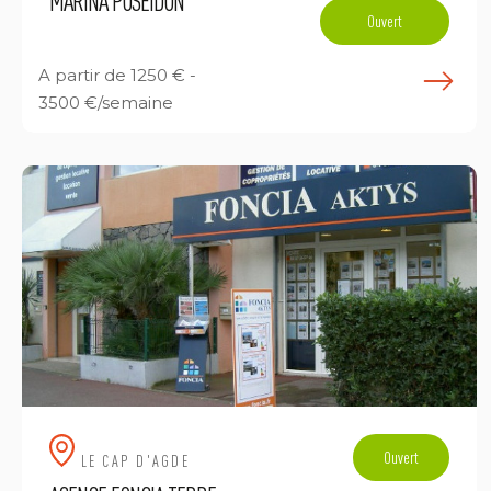
MARINA POSEIDON
Ouvert
A partir de
1250 € -
E
3500 €/semaine
Ouvert
LE CAP D'AGDE