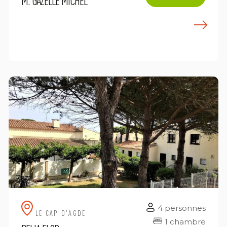
M. GAZELLE MICHEL
E
n savoir plus
4 personnes
LE CAP D'AGDE
1 chambre