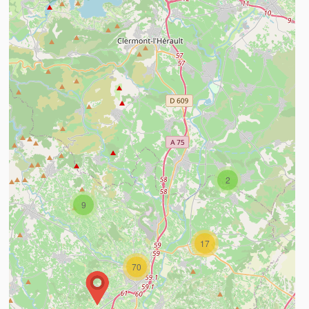
n savoir plus
2
9
17
70