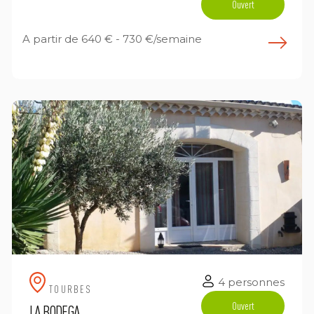
Ouvert
A partir de
640 € - 730 €/semaine
E
n savoir plus
4 personnes
TOURBES
Ouvert
LA BODEGA