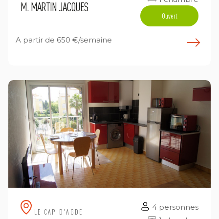
M. MARTIN JACQUES
Ouvert
A partir de
650 €/semaine
n savoir plus
E
4 personnes
LE CAP D'AGDE