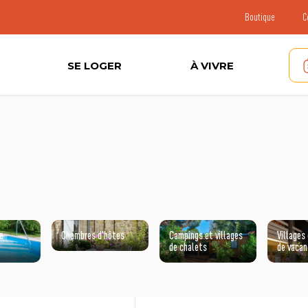
Boutique
C
SE LOGER
À VIVRE
e
Chambres d'hôtes
Campings et villages
Villages
de chalets
de vaca