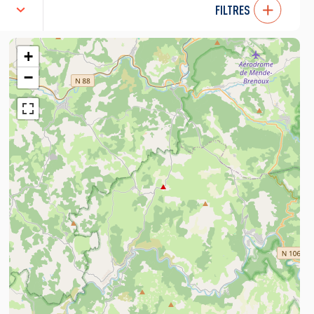
FILTRES
+
−