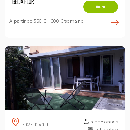
BEIJA FLOR
Ouvert
A partir de
560 € - 600 €/semaine
E
n savoir plus
4 personnes
LE CAP D'AGDE
1 chambre