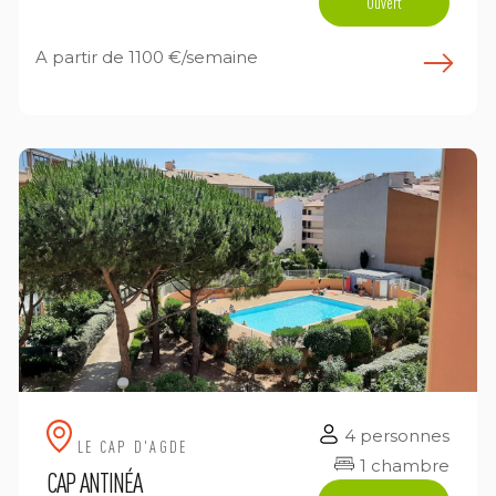
Ouvert
A partir de
1100 €/semaine
n savoir plus
E
4 personnes
LE CAP D'AGDE
1 chambre
CAP ANTINÉA