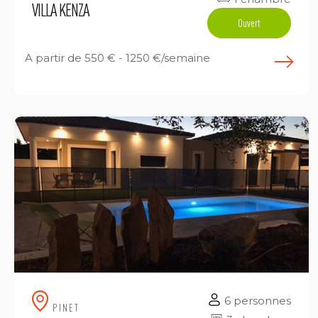
VILLA KENZA
Ouvert
A partir de
550 € - 1250 €/semaine
E
6 personnes
PINET