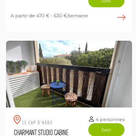
Ouvert
A partir de
470 € - 630 €/semaine
E
4 personnes
LE CAP D'AGDE
Ouvert
CHARMANT STUDIO CABINE