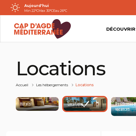
Aujourd'hui
Passer
Min 22°C
Max 30°C
Eau 26°C
au
contenu
DÉCOUVRIR
Locations
Accueil
Les hébergements
Locations
Hôtels
Locations
Résidences d
vacances