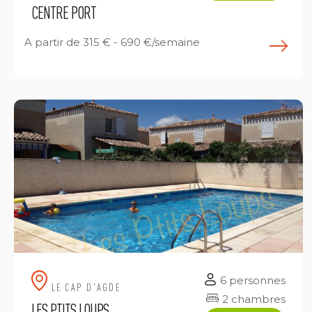
CENTRE PORT
A partir de
315 € - 690 €/semaine
E
6 personnes
LE CAP D'AGDE
2 chambres
LES PTITS LOUPS