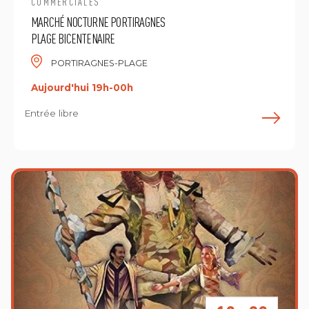
COMMERCIALES
MARCHÉ NOCTURNE PORTIRAGNES
PLAGE BICENTENAIRE
PORTIRAGNES-PLAGE
Aujourd'hui 19h-00h
Entrée libre
E