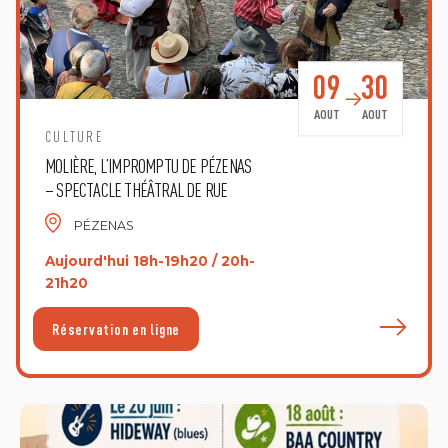
09
30
AOUT
AOUT
CULTURE
MOLIÈRE, L’IMPROMPTU DE PÉZENAS
– SPECTACLE THÉÂTRAL DE RUE
PÉZENAS
Aujourd'hui 18h-19h20 / 20h-
21h20
E
Réservation en ligne