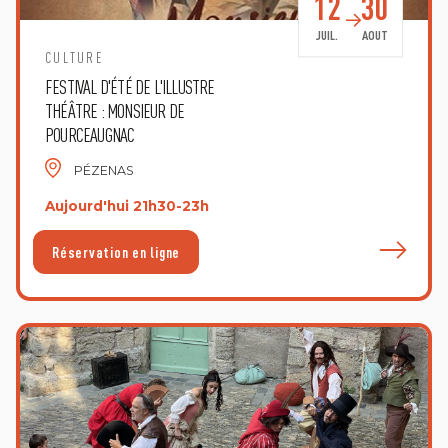
12
30
JUIL.
AOUT
CULTURE
FESTIVAL D'ÉTÉ DE L'ILLUSTRE
THÉÂTRE : MONSIEUR DE
POURCEAUGNAC
PÉZENAS
Aujourd'hui 21h30-23h
E
Réservation en ligne