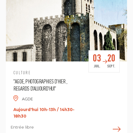
03
20
JUIL.
SEPT.
CULTURE
"AGDE, PHOTOGRAPHIES D'HIER ,
REGARDS D'AUJOURD'HUI"
AGDE
Aujourd'hui 10h-13h / 14h30-
18h30
Entrée libre
E