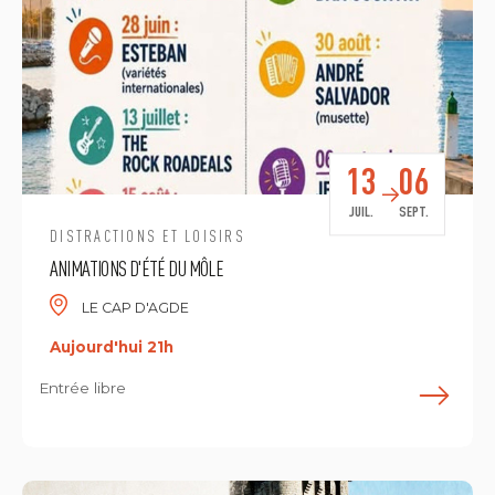
13
06
JUIL.
SEPT.
DISTRACTIONS ET LOISIRS
ANIMATIONS D'ÉTÉ DU MÔLE
LE CAP D'AGDE
Aujourd'hui 21h
Entrée libre
E