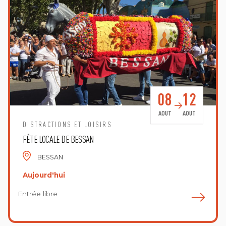
08
12
AOUT
AOUT
DISTRACTIONS ET LOISIRS
FÊTE LOCALE DE BESSAN
BESSAN
Aujourd'hui
Entrée libre
E