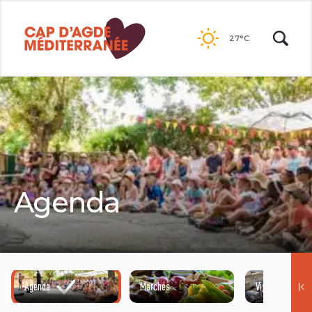
Passer
au
27°C
contenu
Agenda
Agenda
Marchés
Visites guidées
©HENRI COMTE