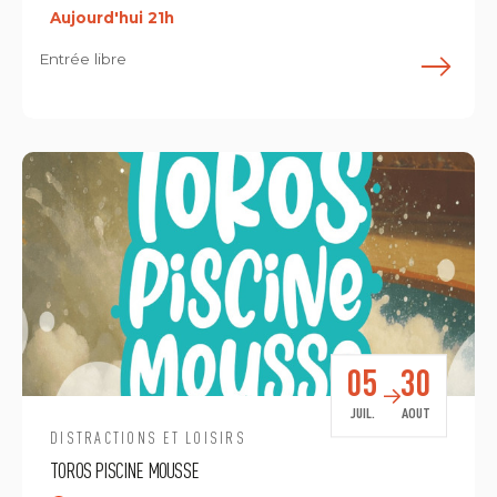
Aujourd'hui 21h
Entrée libre
E
05
30
JUIL.
AOUT
DISTRACTIONS ET LOISIRS
TOROS PISCINE MOUSSE