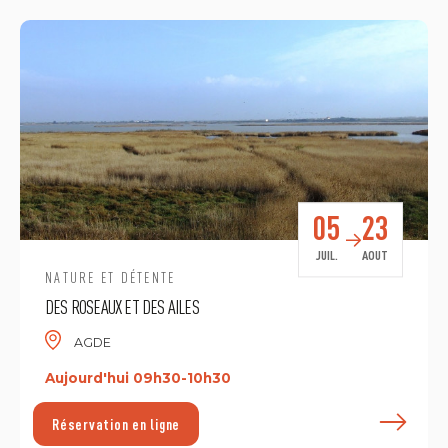
05
23
JUIL.
AOUT
NATURE ET DÉTENTE
DES ROSEAUX ET DES AILES
AGDE
Aujourd'hui 09h30-10h30
E
Réservation en ligne