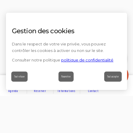
Gestion des cookies
Dans le respect de votre vie privée, vous pouvez
contrôler les cookies à activer ou non sur le site.
Consulter notre politique
politique de confidentialité
Contact
Tout refuser
Paramétrer
Tout accepter
Agenda
Réserver
Informations
Contact
DÉCOUVRIR
Partager sur
Hôtels
Locations