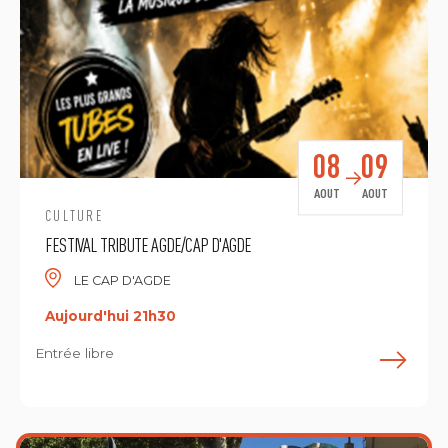
08
09
AOUT
AOUT
CULTURE
FESTIVAL TRIBUTE AGDE/CAP D'AGDE
LE CAP D'AGDE
Aujourd'hui 21h30
Entrée libre
E