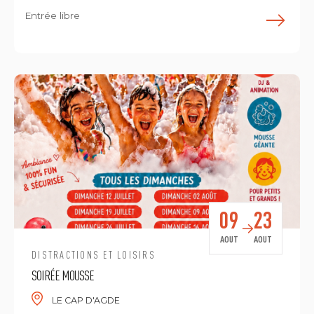
Entrée libre
E
09
23
AOUT
AOUT
DISTRACTIONS ET LOISIRS
SOIRÉE MOUSSE
LE CAP D'AGDE