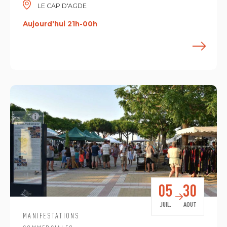
LE CAP D'AGDE
Aujourd'hui 21h-00h
E
05
30
JUIL.
AOUT
MANIFESTATIONS