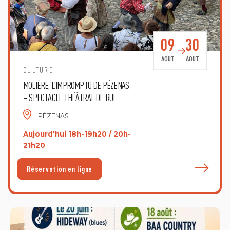
09
30
AOUT
AOUT
CULTURE
MOLIÈRE, L’IMPROMPTU DE PÉZENAS
– SPECTACLE THÉÂTRAL DE RUE
PÉZENAS
Aujourd'hui 18h-19h20 / 20h-
21h20
E
Réservation en ligne