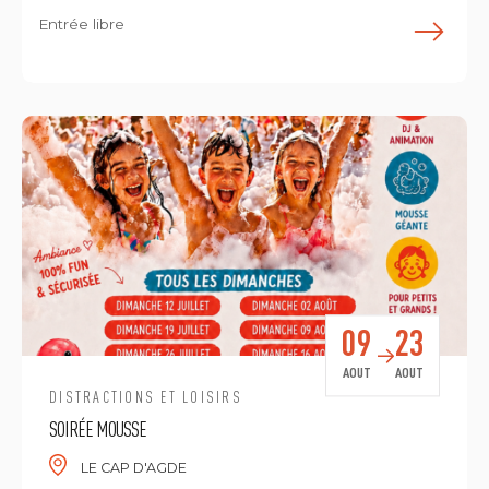
Entrée libre
E
09
23
AOUT
AOUT
DISTRACTIONS ET LOISIRS
SOIRÉE MOUSSE
LE CAP D'AGDE