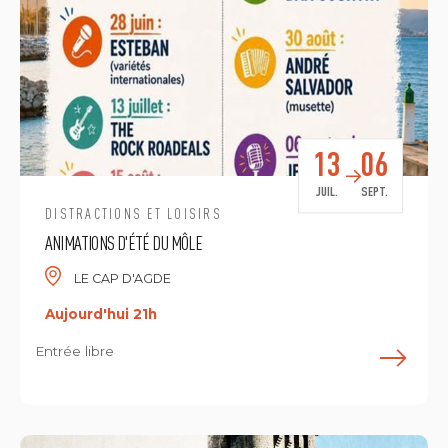
13
06
JUIL.
SEPT.
DISTRACTIONS ET LOISIRS
ANIMATIONS D'ÉTÉ DU MÔLE
LE CAP D'AGDE
Aujourd'hui 21h
Entrée libre
E