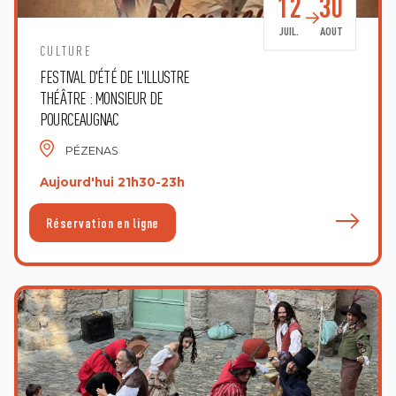
12
30
JUIL.
AOUT
CULTURE
FESTIVAL D'ÉTÉ DE L'ILLUSTRE
THÉÂTRE : MONSIEUR DE
POURCEAUGNAC
PÉZENAS
Aujourd'hui 21h30-23h
E
Réservation en ligne