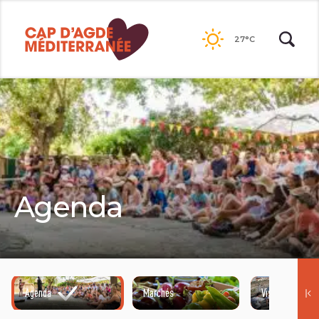
Passer
au
27°C
contenu
Agenda
Agenda
Marchés
Visites guidées
©HENRI COMTE