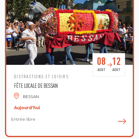
08
12
AOUT
AOUT
DISTRACTIONS ET LOISIRS
FÊTE LOCALE DE BESSAN
BESSAN
Aujourd'hui
Entrée libre
E