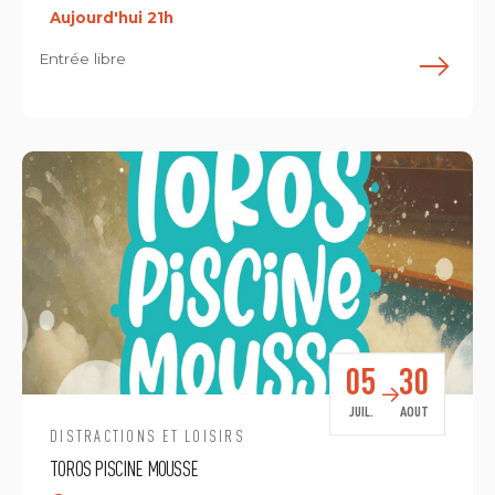
Aujourd'hui 21h
Entrée libre
E
05
30
JUIL.
AOUT
DISTRACTIONS ET LOISIRS
TOROS PISCINE MOUSSE