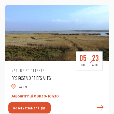
05
23
JUIL.
AOUT
NATURE ET DÉTENTE
DES ROSEAUX ET DES AILES
AGDE
Aujourd'hui 09h30-10h30
E
Réservation en ligne