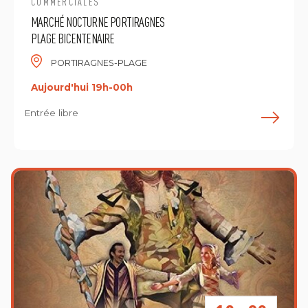
COMMERCIALES
MARCHÉ NOCTURNE PORTIRAGNES
PLAGE BICENTENAIRE
PORTIRAGNES-PLAGE
Aujourd'hui 19h-00h
Entrée libre
E