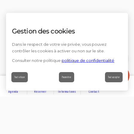
Gestion des cookies
Dans le respect de votre vie privée, vous pouvez
contrôler les cookies à activer ou non sur le site.
Consulter notre politique
politique de confidentialité
Contact
Tout refuser
Paramétrer
Tout accepter
Agenda
Réserver
Informations
Contact
DÉCOUVRIR
Partager sur
Hôtels
Locations