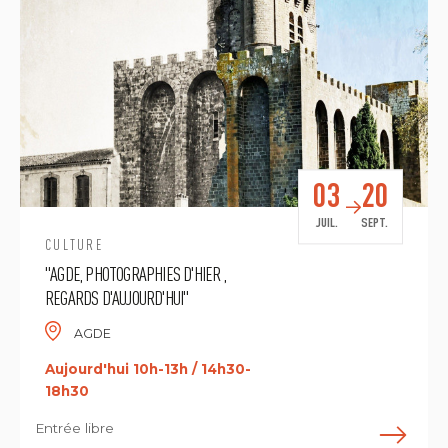
03
20
JUIL.
SEPT.
CULTURE
"AGDE, PHOTOGRAPHIES D'HIER ,
REGARDS D'AUJOURD'HUI"
AGDE
Aujourd'hui 10h-13h / 14h30-
18h30
Entrée libre
E