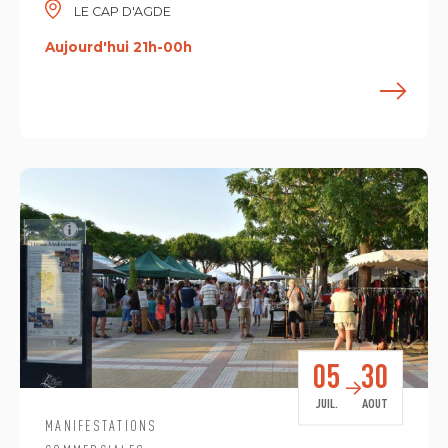
LE CAP D'AGDE
Aujourd'hui 21h-00h
E
05
30
JUIL.
AOUT
MANIFESTATIONS