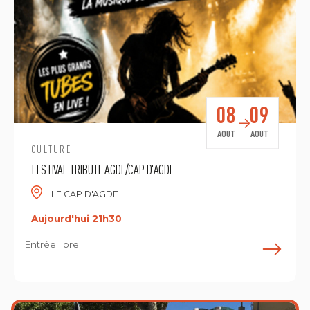
08
09
AOUT
AOUT
CULTURE
FESTIVAL TRIBUTE AGDE/CAP D'AGDE
LE CAP D'AGDE
Aujourd'hui 21h30
Entrée libre
E