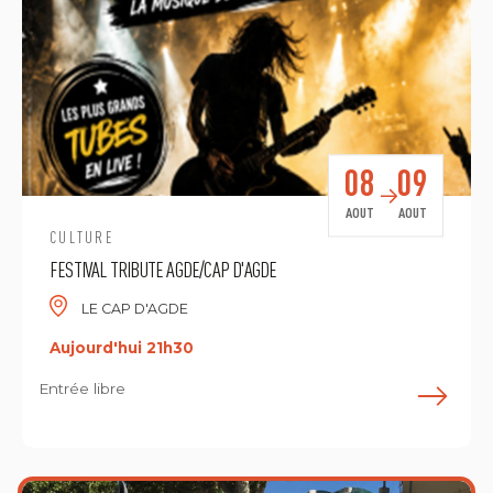
08
09
AOUT
AOUT
CULTURE
FESTIVAL TRIBUTE AGDE/CAP D'AGDE
LE CAP D'AGDE
Aujourd'hui 21h30
Entrée libre
E