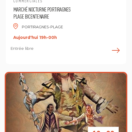
COMMERCIALES
MARCHÉ NOCTURNE PORTIRAGNES
PLAGE BICENTENAIRE
PORTIRAGNES-PLAGE
Aujourd'hui 19h-00h
Entrée libre
E