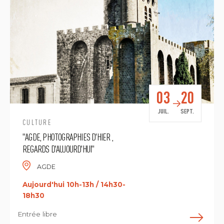
03
20
JUIL.
SEPT.
CULTURE
"AGDE, PHOTOGRAPHIES D'HIER ,
REGARDS D'AUJOURD'HUI"
AGDE
Aujourd'hui 10h-13h / 14h30-
18h30
Entrée libre
E