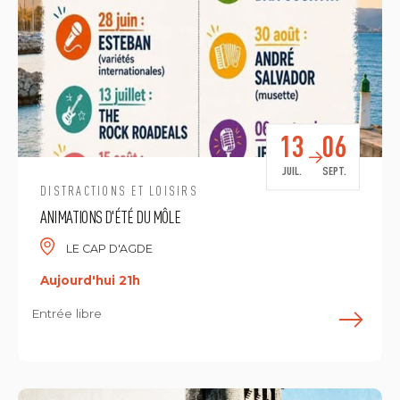
13
06
JUIL.
SEPT.
DISTRACTIONS ET LOISIRS
ANIMATIONS D'ÉTÉ DU MÔLE
LE CAP D'AGDE
Aujourd'hui 21h
Entrée libre
E