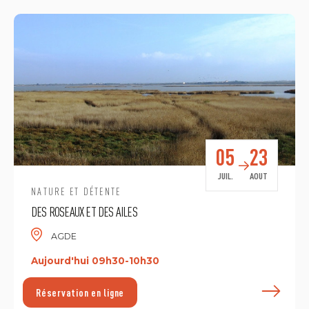
05
23
JUIL.
AOUT
NATURE ET DÉTENTE
DES ROSEAUX ET DES AILES
AGDE
Aujourd'hui 09h30-10h30
E
Réservation en ligne