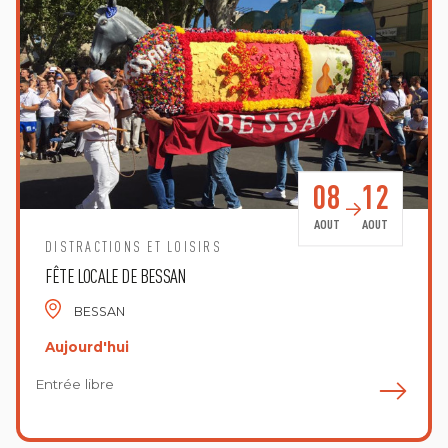
08
12
AOUT
AOUT
DISTRACTIONS ET LOISIRS
FÊTE LOCALE DE BESSAN
BESSAN
Aujourd'hui
Entrée libre
E