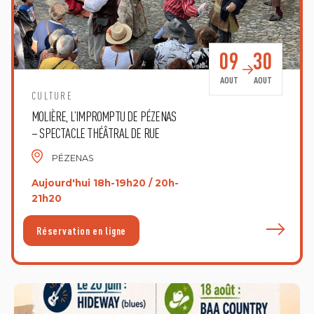
09
30
AOUT
AOUT
CULTURE
MOLIÈRE, L’IMPROMPTU DE PÉZENAS
– SPECTACLE THÉÂTRAL DE RUE
PÉZENAS
Aujourd'hui 18h-19h20 / 20h-
21h20
E
Réservation en ligne