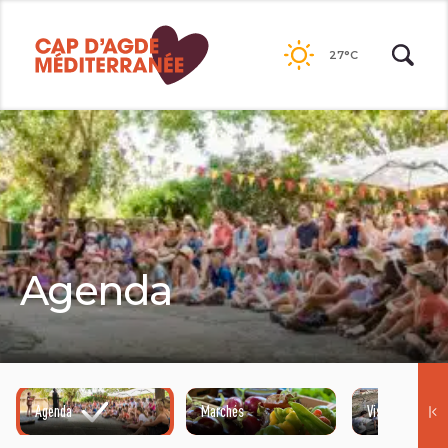
Passer
au
27°C
contenu
Agenda
Agenda
Marchés
Visites guidées
©HENRI COMTE