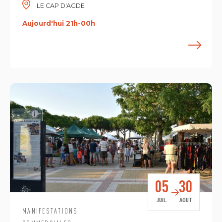
LE CAP D'AGDE
Aujourd'hui 21h-00h
E
05
30
JUIL.
AOUT
MANIFESTATIONS