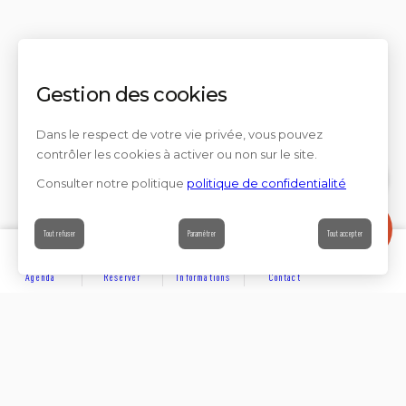
Gestion des cookies
Dans le respect de votre vie privée, vous pouvez
contrôler les cookies à activer ou non sur le site.
Consulter notre politique
politique de confidentialité
Contact
Tout refuser
Paramétrer
Tout accepter
Agenda
Réserver
Informations
Contact
DÉCOUVRIR
Partager sur
Hôtels
Locations