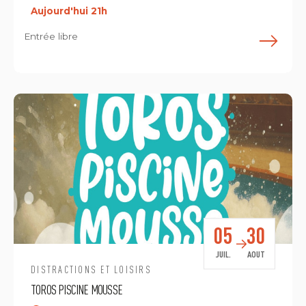
Aujourd'hui 21h
Entrée libre
E
05
30
JUIL.
AOUT
DISTRACTIONS ET LOISIRS
TOROS PISCINE MOUSSE