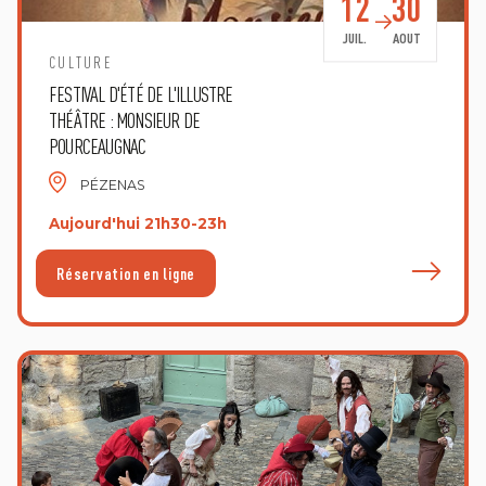
12
30
JUIL.
AOUT
CULTURE
FESTIVAL D'ÉTÉ DE L'ILLUSTRE
THÉÂTRE : MONSIEUR DE
POURCEAUGNAC
PÉZENAS
Aujourd'hui 21h30-23h
E
Réservation en ligne