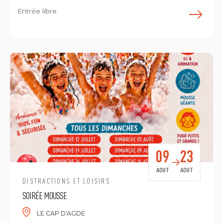
Entrée libre
E
09
23
AOUT
AOUT
DISTRACTIONS ET LOISIRS
SOIRÉE MOUSSE
LE CAP D'AGDE