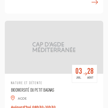
E
03
28
JUIL.
AOUT
NATURE ET DÉTENTE
BIODIVERSITÉ DU PETIT BAGNAS
AGDE
Aujourd'hui 08h30-10h30