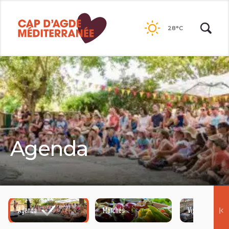
Passer
au
28°C
contenu
Agenda
Agenda
Marchés
Visites guidées
©HENRI COMTE