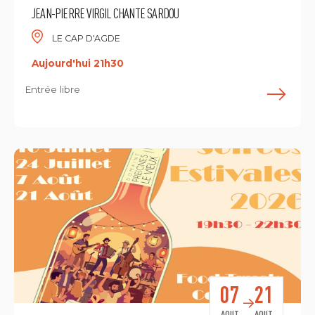
JEAN-PIERRE VIRGIL CHANTE SARDOU
LE CAP D'AGDE
Aujourd'hui 21h30
Entrée libre
E
07
21
AOUT
AOUT