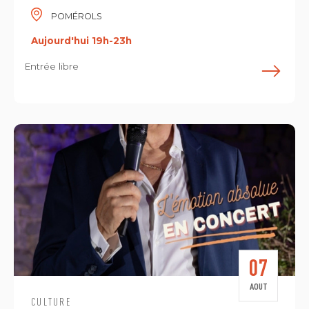
POMÉROLS
Aujourd'hui 19h-23h
Entrée libre
E
07
AOUT
CULTURE