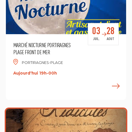
03
28
JUIL.
AOUT
MARCHÉ NOCTURNE PORTIRAGNES
PLAGE FRONT DE MER
PORTIRAGNES-PLAGE
Aujourd'hui 19h-00h
E