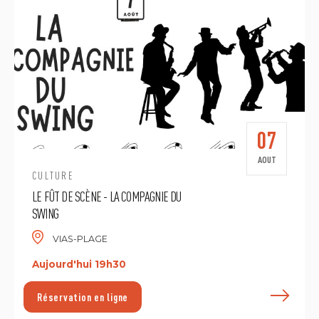
07
AOUT
CULTURE
LE FÛT DE SCÈNE - LA COMPAGNIE DU
SWING
VIAS-PLAGE
Aujourd'hui 19h30
E
Réservation en ligne