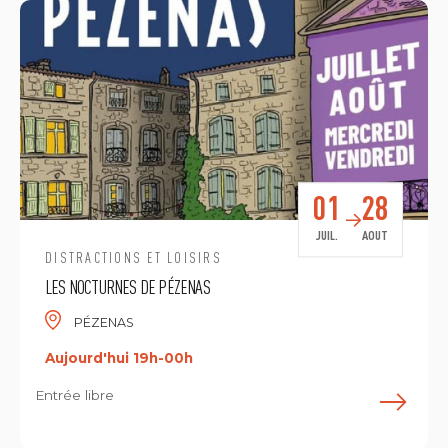
01
28
JUIL.
AOUT
DISTRACTIONS ET LOISIRS
LES NOCTURNES DE PÉZENAS
PÉZENAS
Aujourd'hui 19h-00h
Entrée libre
E