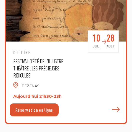
10
28
JUIL.
AOUT
CULTURE
FESTIVAL D'ÉTÉ DE L'ILLUSTRE
THÉÂTRE : LES PRÉCIEUSES
RIDICULES
PÉZENAS
Aujourd'hui 21h30-23h
E
Réservation en ligne