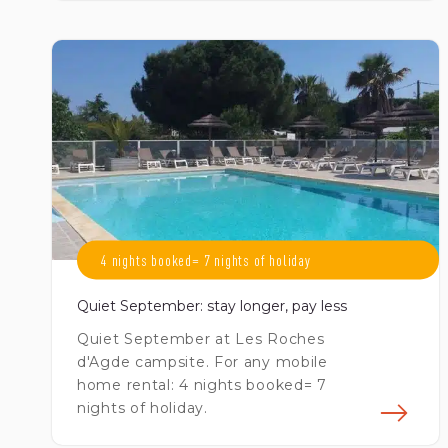
En 
4 nights booked= 7 nights of holiday
Quiet September: stay longer, pay less
Quiet September at Les Roches
d'Agde campsite. For any mobile
home rental: 4 nights booked= 7
nights of holiday.