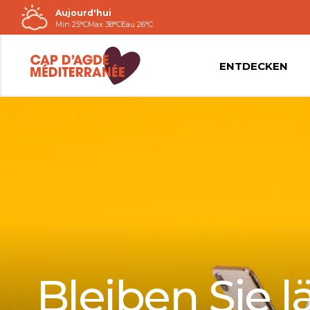
Aujourd'hui
Passer
Min 25°C
Max 38°C
Eau 26°C
au
contenu
ENTDECKEN
Bleiben Sie 