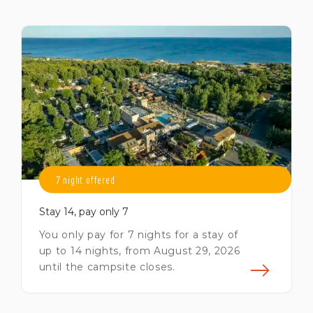
savoir plus
En s
7 night offered
Stay 14, pay only 7
You only pay for 7 nights for a stay of
up to 14 nights, from August 29, 2026
until the campsite closes.
savoir plus
En s