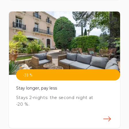
savoir plus
En s
-20 %
Stay longer, pay less
Stays 2-nights: the second night at
-20 %.