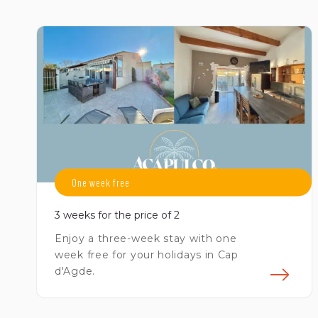
En 
One week free
3 weeks for the price of 2
Enjoy a three-week stay with one
week free for your holidays in Cap
d'Agde.
En 