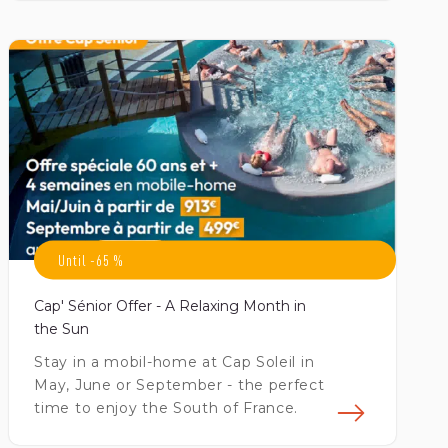
avoir plus
En sav
Until -65 %
Cap' Sénior Offer - A Relaxing Month in
the Sun
Stay in a mobil-home at Cap Soleil in
May, June or September - the perfect
time to enjoy the South of France.