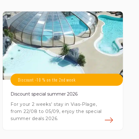
avoir plus
En sav
Discount -10 % on the 2nd week
Discount special summer 2026
For your 2 weeks' stay in Vias-Plage,
from 22/08 to 05/09, enjoy the special
summer deals 2026.
avoir plus
En sav