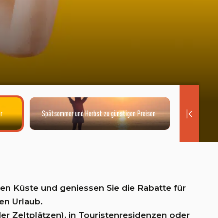
r
Spätsommer und Herbst zu günstigen Preisen
exp
en Küste und geniessen Sie die Rabatte für
en Urlaub.
r Zeltplätzen), in Touristenresidenzen oder