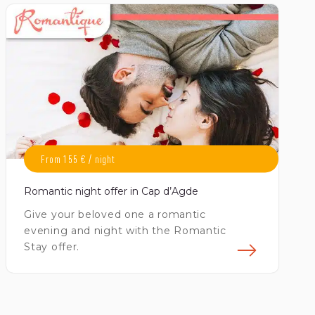
From 155 € / night
Romantic night offer in Cap d’Agde
Give your beloved one a romantic
evening and night with the Romantic
Stay offer.
avoir plus
En sav