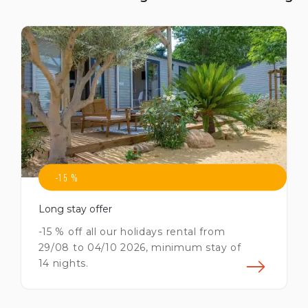
-15 %
Long stay offer
-15 % off all our holidays rental from
29/08 to 04/10 2026, minimum stay of
14 nights.
savoir plus
En s