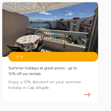
-10 %
Summer holidays at great prices - up to
10% off our rentals
Enjoy a 10% discount on your summer
holiday in Cap d'Agde.
avoir plus
En sav