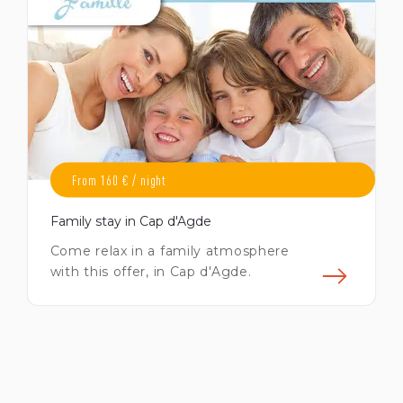
From 160 € / night
Family stay in Cap d'Agde
Come relax in a family atmosphere
with this offer, in Cap d'Agde.
En s