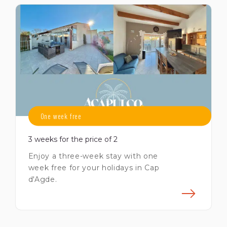
One week free
3 weeks for the price of 2
Enjoy a three-week stay with one
week free for your holidays in Cap
d'Agde.
savoir plus
En s