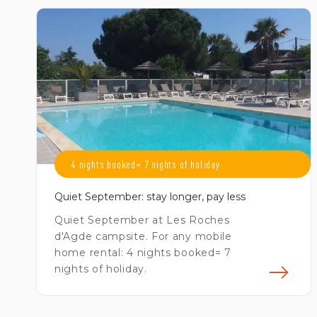
4 nights booked= 7 nights of holiday
Quiet September: stay longer, pay less
Quiet September at Les Roches
d'Agde campsite. For any mobile
home rental: 4 nights booked= 7
nights of holiday.
En 