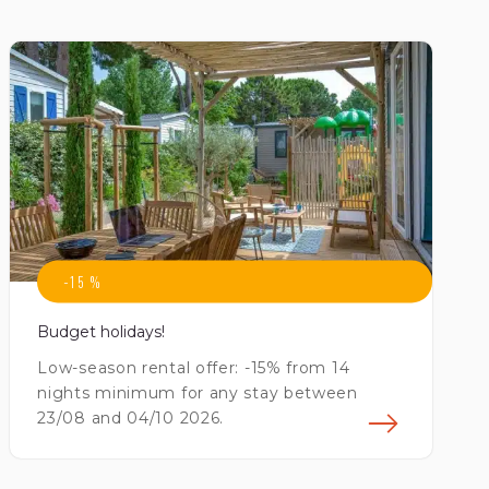
-15 %
Budget holidays!
Low-season rental offer: -15% from 14
nights minimum for any stay between
23/08 and 04/10 2026.
avoir plus
En sav