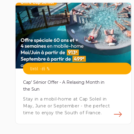
Until -65 %
Cap' Sénior Offer - A Relaxing Month in
the Sun
Stay in a mobil-home at Cap Soleil in
May, June or September - the perfect
time to enjoy the South of France.
En 