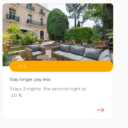
-20 %
Stay longer, pay less
Stays 2-nights: the second night at
-20 %.
avoir plus
En sav