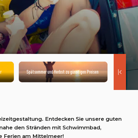
r
Spätsommer und Herbst zu günstigen Preisen
exp
izeitgestaltung. Entdecken Sie unsere guten
g, nahe den Stränden mit Schwimmbad,
re Ferien am Mittelmeer!