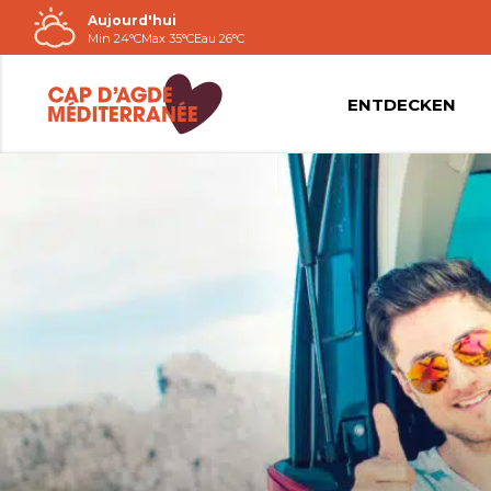
Aujourd'hui
Passer
Min 24°C
Max 35°C
Eau 26°C
au
contenu
ENTDECKEN