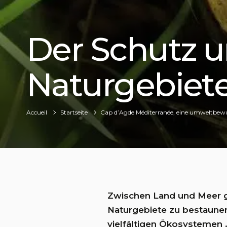
Der Schutz u
Naturgebiet
Accueil
Startseite
Cap d’Agde Méditerranée, eine umweltbewu
Zwischen Land und Meer ge
Naturgebiete zu bestaune
vielfältigen Ökosystemen .