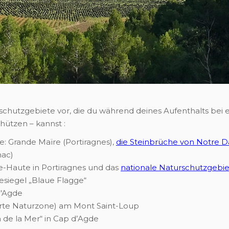
turschutzgebiete vor, die du während deines Aufenthalts be
ützen – kannst :
: Grande Maïre (Portiragnes),
die Steinbrüche von Notre D
nac)
-Haute in Portiragnes und das
nationale Naturschutzgebi
esiegel „Blaue Flagge“
d'Agde
ührte Naturzone) am Mont Saint-Loup
de la Mer“ in Cap d’Agde