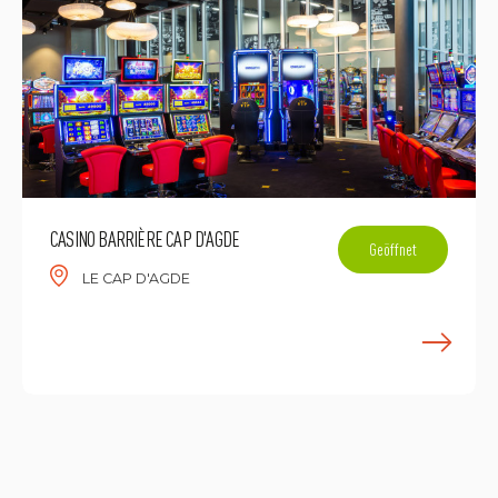
CASINO BARRIÈRE CAP D'AGDE
Geöffnet
LE CAP D'AGDE
E