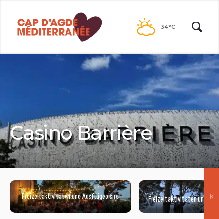
Passer
au
34°C
contenu
Casino Barrière
Freizeitaktivitäten und Ausflügeoisirs
Freizeitaktivitäten und Par
©RÉMI CATEAU