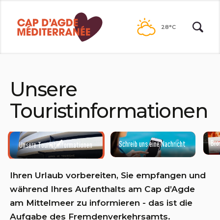
Zum
Inhalt
28°C
Unsere
Touristinformationen
Bro
Schreib uns eine Nachricht
Unsere Touristinformationen
Ihren Urlaub vorbereiten, Sie empfangen und
während Ihres Aufenthalts am Cap d’Agde
am Mittelmeer zu informieren - das ist die
Aufgabe des Fremdenverkehrsamts.