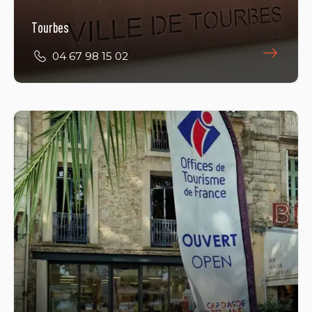
Tourbes
04 67 98 15 02
Pézenas
04 67 98 36 40
E-Mail
Öffnungszeiten ansehen
20 place du 14 juillet
34120 PEZENAS