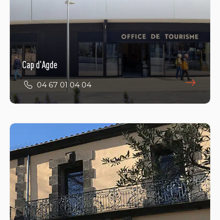
34300 LE CAP D'AGDE
Adresse postale:
Bulle d'accueil
Impasse de la Bienvenue
Cap d'Agde
Le Cap d'Agde
34 300 AGDE - FRANCE
04 67 01 04 04
Agde
04 67 31 87 50
E-Mail
Öffnungszeiten ansehen
Place de la Belle Agathoise
34300 AGDE