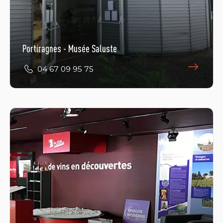
Portiragnes - Musée Saluste
04 67 09 95 75
Montagnac
04 67 24 18 55
E-Mail
Öffnungszeiten ansehen
1 Rue Jean Jaurès
34530 MONTAGNAC