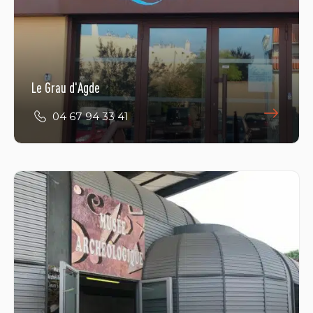
34300 LE GRAU D'AGDE
Le Grau d'Agde
04 67 94 33 41
Portiragnes - Musée Saluste
04 67 09 95 75
E-Mail
Boulevard Frédéric Mistral
34420 PORTIRAGNES