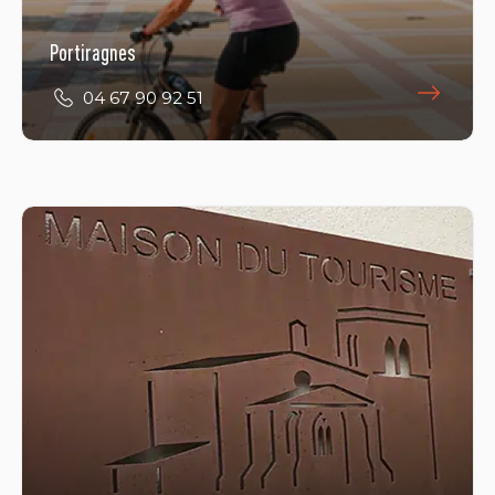
Portiragnes
04 67 90 92 51
Tourbes
04 67 98 15 02
E-Mail
Öffnungszeiten ansehen
Place de la Mairie
34120 TOURBES