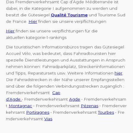
Das Fremdenverkehrsamt Cap d’Agde Méditerranée ist
dabei, in die Kategorie I aufgenommen zu werden und
besitzt die Gütesiegel
Qualité Tourisme
und Tourisme Sud
de France.
Hier
finden sie unsere verpflichtungen
Hier
finden sie unsere verpflichtungen für die
aktuellen kategorie-1-rankings
Die touristischen Informationsbüros tragen das Gütesiegel
Accueil Vélo, was bedeutet, dass Fahrradtouristen hier
spezielle Dienstleistungen und Ausstattungen in Anspruch
nehmen können: Fahrradparkplatz, Streckeninformationen
und Tipps, Reparatursets usw. Weitere Informationen
hier
.
Die Fahrradstrecken in der Nähe unserer Empfangsstellen
sind über die folgenden Verbindungsstrecken zugänglich :
Fremdenverkehrsamt
Cap
d’Agde
• Fremdenverkehrsamt
Agde
• Fremdenverkehrsam
t
Montagnac
• Fremdenverkehrsamt
Pézenas
• Fremdenver
kehrsamt
Portiragnes
• Fremdenverkehrsamt
Tourbes
• Fre
mdenverkehrsamt
Vias
.