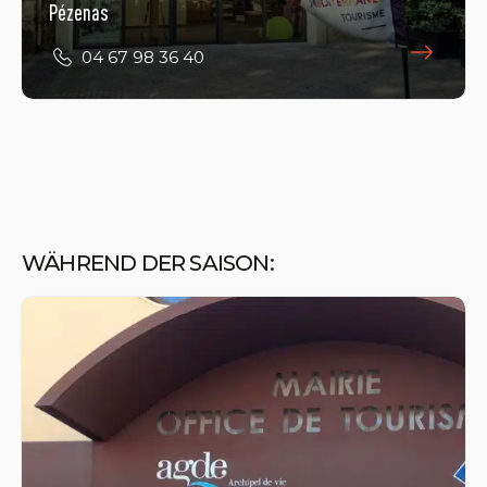
Pézenas
04 67 98 36 40
WÄHREND DER SAISON:
Le Grau d'Agde
04 67 94 33 41
E-Mail
Öffnungszeiten ansehen
2 Quai Antoine Fonquerle