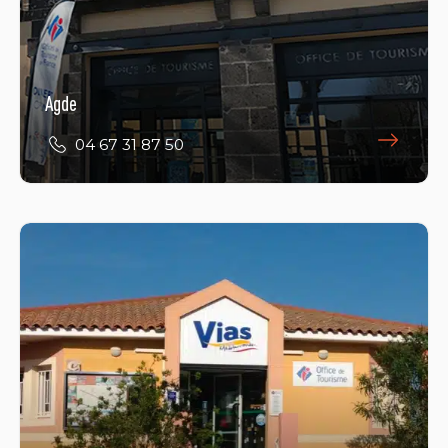
Agde
04 67 31 87 50
Vias
04 67 21 76 25
E-Mail
Öffnungszeiten ansehen
Avenue de la Méditerranée
34450 VIAS-PLAGE