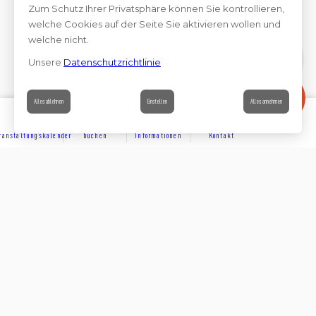
Zum Schutz Ihrer Privatsphäre können Sie kontrollieren,
welche Cookies auf der Seite Sie aktivieren wollen und
welche nicht.
Unsere
Datenschutzrichtlinie
Kontakt
Alles ablehnen
Einstellen
Alles annehmen
ranstaltungskalender
buchen
Informationen
Kontakt
ENTDECKEN
Teilen auf
Folge uns auf den sozialen
UNTERKÜNFTE
Netzwerken
Folge uns auf den sozialen Netzwerken und werde Teil