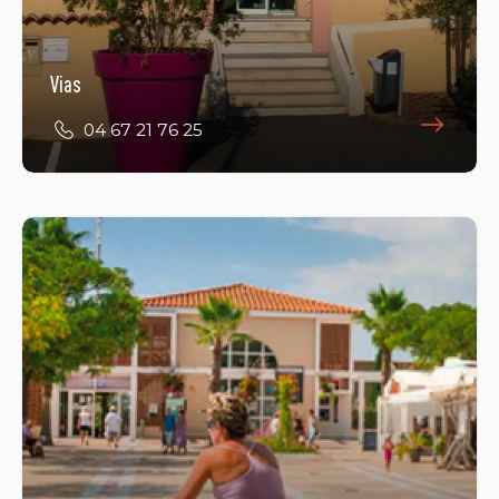
Vias
04 67 21 76 25
Portiragnes
04 67 90 92 51
E-Mail
Öffnungszeiten ansehen
3 Place du Bicentenaire
34420 PORTIRAGNES-PLAGE