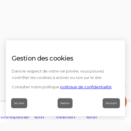
Gestion des cookies
Dans le respect de votre vie privée, vous pouvez
contrôler les cookies à activer ou non sur le site.
Consulter notre politique
politique de confidentialité
Contact
Tout refuser
Paramétrer
Tout accepter
ranstaltungskalender
buchen
Informationen
Kontakt
ENTDECKEN