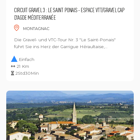
CIRCUIT GRAVEL 3 : LE SAINT PONAIS - ESPACE VTT/GRAVEL CAP
D'AGDE MÉDITERRANÉE
MONTAGNAC
Die Gravel- und VTC-Tour Nr. 3 "Le Saint-Ponais"
führt Sie ins Herz der Garrigue Héraultaise,...
Einfach
21 Km
2Std30Min