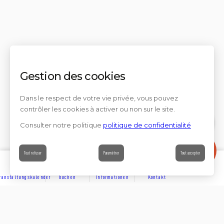
Gestion des cookies
Dans le respect de votre vie privée, vous pouvez
contrôler les cookies à activer ou non sur le site.
Consulter notre politique
politique de confidentialité
Contact
Tout refuser
Paramétrer
Tout accepter
ranstaltungskalender
buchen
Informationen
Kontakt
ENTDECKEN
Partager sur