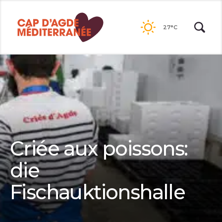
Passer
au
27°C
contenu
Criée aux poissons:
die
Fischauktionshalle