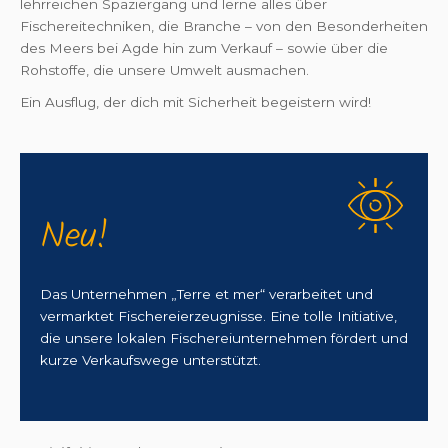
lehrreichen Spaziergang und lerne alles über
Fischereitechniken, die Branche – von den Besonderheiten
des Meers bei Agde hin zum Verkauf – sowie über die
Rohstoffe, die unsere Umwelt ausmachen.
Ein Ausflug, der dich mit Sicherheit begeistern wird!
Neu!
Das Unternehmen „Terre et mer“ verarbeitet und
vermarktet Fischereierzeugnisse. Eine tolle Initiative,
die unsere lokalen Fischereiunternehmen fördert und
kurze Verkaufswege unterstützt.