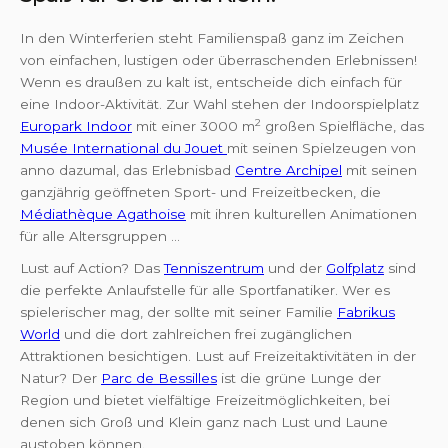
In den Winterferien steht Familienspaß ganz im Zeichen
von einfachen, lustigen oder überraschenden Erlebnissen!
Wenn es draußen zu kalt ist, entscheide dich einfach für
eine Indoor-Aktivität. Zur Wahl stehen der Indoorspielplatz
2
Europark Indoor
mit einer 3000 m
großen Spielfläche, das
Musée International du Jouet
mit seinen Spielzeugen von
anno dazumal, das Erlebnisbad
Centre Archipel
mit seinen
ganzjährig geöffneten Sport- und Freizeitbecken, die
Médiathèque Agathoise
mit ihren kulturellen Animationen
für alle Altersgruppen ...
Lust auf Action? Das
Tenniszentrum
und der
Golfplatz
sind
die perfekte Anlaufstelle für alle Sportfanatiker. Wer es
spielerischer mag, der sollte mit seiner Familie
Fabrikus
World
und die dort zahlreichen frei zugänglichen
Attraktionen besichtigen. Lust auf Freizeitaktivitäten in der
Natur? Der
Parc de Bessilles
ist die grüne Lunge der
Region und bietet vielfältige Freizeitmöglichkeiten, bei
denen sich Groß und Klein ganz nach Lust und Laune
austoben können.