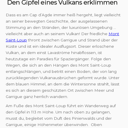
Den Gipfel eines Vulkans erklimmen
Dass es am Cap d’Agde immer heiß hergeht, liegt vielleicht
an seiner bewegten Geschichte, der ausgelassenen
Stimmung an den Stränden, der luxuriösen Umgebung ...
vielleicht aber auch an seinem Vulkan! Der friedliche
Mont
Saint-Loup
thront zwischen Garrigue und Strand über der
Küste und ist ein idealer Ausflugsort. Dieser erloschene
Vulkan, an dem einst Lavaströme hinabflossen, ist
heutzutage ein Paradies für Spaziergänger. Folge den
Wegen, die sich an den Hängen des Mont Saint-Loup
entlangschlängen, und betritt einen Boden, der von lang
zurückliegenden Vulkanausbrüchen geformt wurde. Unter
dem blauen Himmel, an dem die Wintersonne strahlt, lässt
es sich an diesem geschützten Ort zwischen Meer und
Garrigue ganz herrlich wandern.
Am Fuße des Mont Saint-Loup führt ein Wanderweg auf
den Gipfel in 113 m Höhe. Um nach oben zu gelangen,
musst du, begleitet vom Duft des Pinienwalds und der
Garrigue, einige Höhenmeter überwinden. Oben