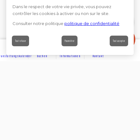
Dans le respect de votre vie privée, vous pouvez
contrôler les cookies à activer ou non sur le site.
Consulter notre politique
politique de confidentialité
Contact
Tout refuser
Paramétrer
Tout accepter
ranstaltungskalender
buchen
Informationen
Kontakt
ENTDECKEN
Partager sur
Suivez-nous sur les réseaux sociaux
UNTERKÜNFTE
Rejoignez-nous sur les réseaux sociaux et venez enrichir
notre communauté.