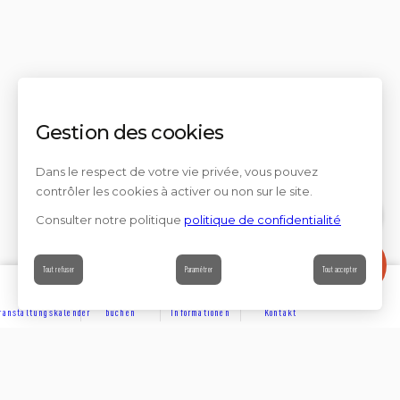
Gestion des cookies
Dans le respect de votre vie privée, vous pouvez
contrôler les cookies à activer ou non sur le site.
Consulter notre politique
politique de confidentialité
Contact
Tout refuser
Paramétrer
Tout accepter
ranstaltungskalender
buchen
Informationen
Kontakt
ENTDECKEN
Partager sur