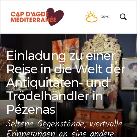
Passer
au
35°C
contenu
Einladung zu einer
Reise in die Welt der
Antiquitäten- und
Trödelhändler in
Pézenas
Seltene Gegenstände, wertvolle
Erinnerungen an eine andere