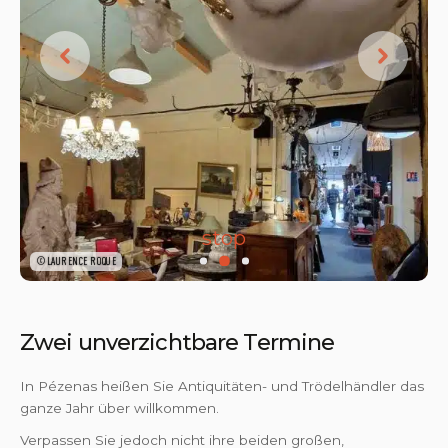
stop
©LAURENCE ROQUE
Zwei unverzichtbare Termine
In Pézenas heißen Sie Antiquitäten- und Trödelhändler das
ganze Jahr über willkommen.
Verpassen Sie jedoch nicht ihre beiden großen,