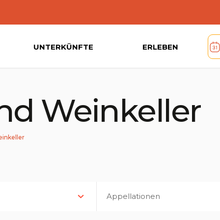
UNTERKÜNFTE
ERLEBEN
nd Weinkeller
inkeller
Appellationen