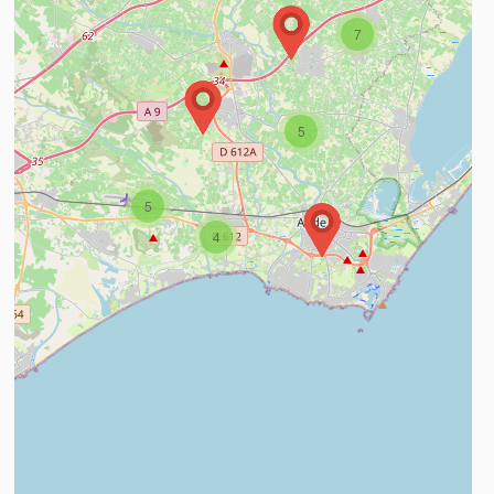
7
5
5
4