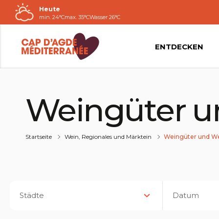
Heute
Zum
min. 24°C
max. 35°C
Wasser 26°C
Inhalt
ENTDECKEN
Weingüter u
Startseite
Wein, Regionales und Märktein
Weingüter und We
Städte
Datum