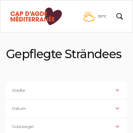
Zum
Inhalt
35°C
Gepflegte Strändees
Städte
Datum
Gütesiegel