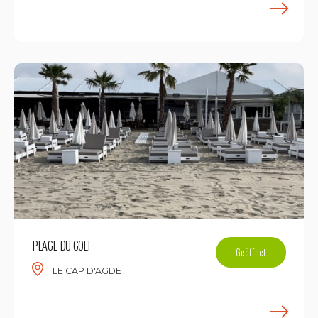
M
PLAGE DU GOLF
Geöffnet
LE CAP D'AGDE