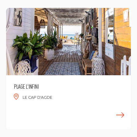
PLAGE L'INFINI
LE CAP D'AGDE
M