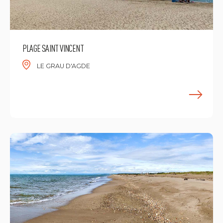
PLAGE SAINT VINCENT
LE GRAU D'AGDE
M