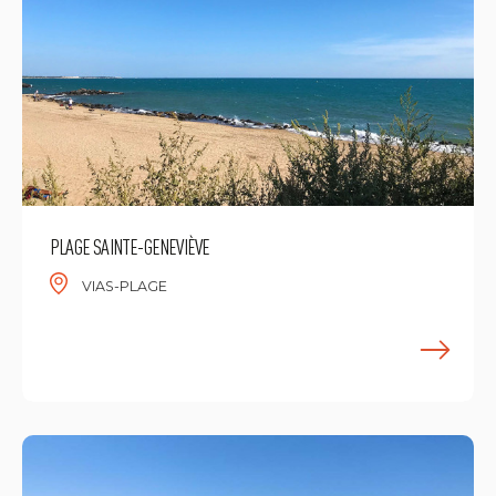
PLAGE SAINTE-GENEVIÈVE
VIAS-PLAGE
M