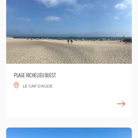
PLAGE RICHELIEU OUEST
LE CAP D'AGDE
M