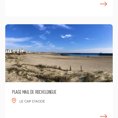
M
PLAGE MAIL DE ROCHELONGUE
LE CAP D'AGDE