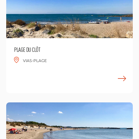
PLAGE DU CLÔT
VIAS-PLAGE
M