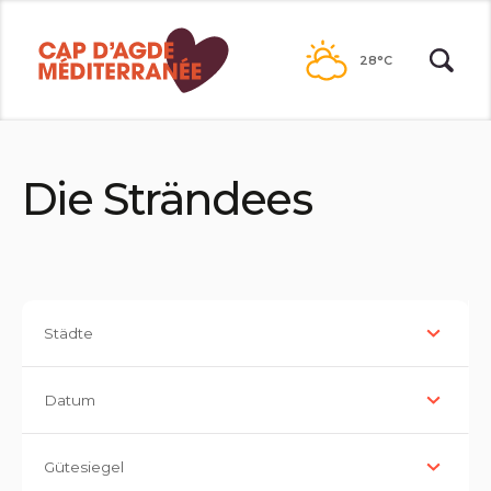
Zum
Inhalt
28°C
Die Strändees
Städte
Datum
Gütesiegel