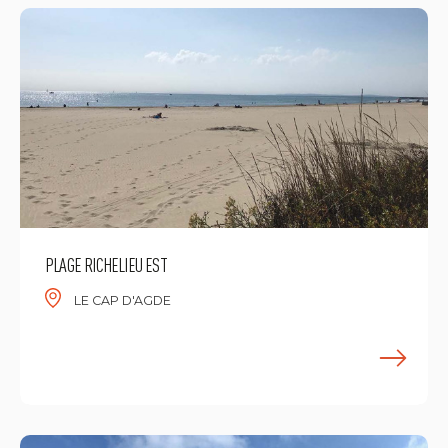
PLAGE RICHELIEU EST
LE CAP D'AGDE
M