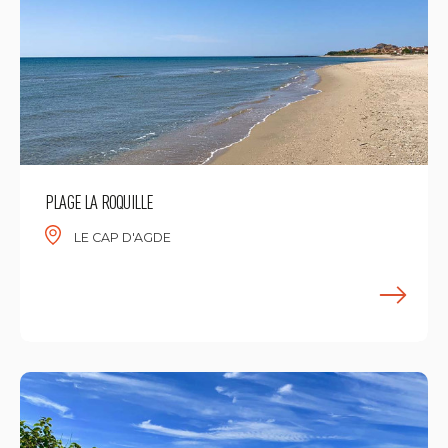
PLAGE LA ROQUILLE
LE CAP D'AGDE
M